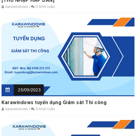
[THU NHẬP HẤP DẪN]
karawindows /
0 bình luận
25/09/2023
Karawindows tuyển dụng Giám sát Thi công
karawindows /
0 bình luận