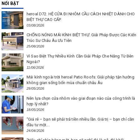
NỔI BẬT
heroal D72. HỆ CỬA ĐI NHÔM CẦU CÁCH NHIỆT DÀNH CHO
BIỆT THỰ CAO CẤP.
03/08/2026
CHỐNG NÓNG MÁI KÍNH BIỆT THỰ: Giải Pháp Được Các Kiến
Trúc Sư Châu Âu Ưu Tiên
25/06/2026
Vì Sao Biệt Thự Nhiều Kính Cần Giải Pháp Che Nắng Từ Bên
Ngoài?
11/06/2026
Mái kính ngoài trời heroal Patio Roofs: Giải pháp tận hưởng
không gian sống bốn mùa chuẩn châu Âu
29/05/2026
Nên lựa chọn cửa nhôm vào giai đoạn nào của công trình là
hợp lý nhất?
18/05/2026
“Giá rẻ – bạn sẽ phải trả tiền nhiều lần. Giá trị – bạn chỉ cần
đầu tư một...
24/04/2026