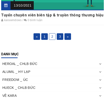
13/10/2021
Tuyển chuyên viên biên tập & truyền thông thương hiệu
karawindows /
0 bình luận
«
1
2
3
»
DANH MỤC
HEROAL _ CHLB ĐỨC
ALUMIL _ HY LẠP
FREEDOM _ ÚC
HUECK _ CHLB ĐỨC
VỀ KARA