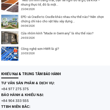
“Nếu chỉ nhìn bằng mắt, bạn sẽ nghĩ đó là gỗ, đá khối –
nhưng thực tế, đó là một...
15/04/2026
EPD và Cradle to Cradle khác nhau như thế nào? Nên chọn
chứng chỉ nào cho vật liệu xây dựng...
04/04/2026
Cửa nhôm kính “Made in Germany” là như thế nào?
24/03/2026
Công nghệ sơn HWR là gì?
10/03/2026
KHIẾU NẠI & TRUNG TÂM BẢO HÀNH
TƯ VẤN
SẢN PHẨM & DỊCH VỤ:
+84 977 275 375
BẢO HÀNH & KHIẾU NẠI:
+84 904 333 555
TTBH MIỀN BẮC: