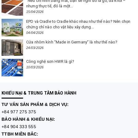
“Nếu chỉ nhìn bằng mắt, bạn sẽ nghĩ đó là gỗ, đá khối –
nhưng thực tế, đó là một...
15/04/2026
EPD và Cradle to Cradle khác nhau như thế nào? Nên chọn
chứng chỉ nào cho vật liệu xây dựng...
04/04/2026
Cửa nhôm kính “Made in Germany” là như thế nào?
24/03/2026
Công nghệ sơn HWR là gì?
10/03/2026
KHIẾU NẠI & TRUNG TÂM BẢO HÀNH
TƯ VẤN
SẢN PHẨM & DỊCH VỤ:
+84 977 275 375
BẢO HÀNH & KHIẾU NẠI:
+84 904 333 555
TTBH MIỀN BẮC: