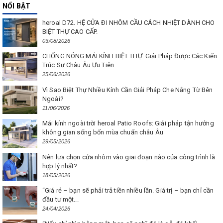
NỔI BẬT
heroal D72. HỆ CỬA ĐI NHÔM CẦU CÁCH NHIỆT DÀNH CHO
BIỆT THỰ CAO CẤP.
03/08/2026
CHỐNG NÓNG MÁI KÍNH BIỆT THỰ: Giải Pháp Được Các Kiến
Trúc Sư Châu Âu Ưu Tiên
25/06/2026
Vì Sao Biệt Thự Nhiều Kính Cần Giải Pháp Che Nắng Từ Bên
Ngoài?
11/06/2026
Mái kính ngoài trời heroal Patio Roofs: Giải pháp tận hưởng
không gian sống bốn mùa chuẩn châu Âu
29/05/2026
Nên lựa chọn cửa nhôm vào giai đoạn nào của công trình là
hợp lý nhất?
18/05/2026
“Giá rẻ – bạn sẽ phải trả tiền nhiều lần. Giá trị – bạn chỉ cần
đầu tư một...
24/04/2026