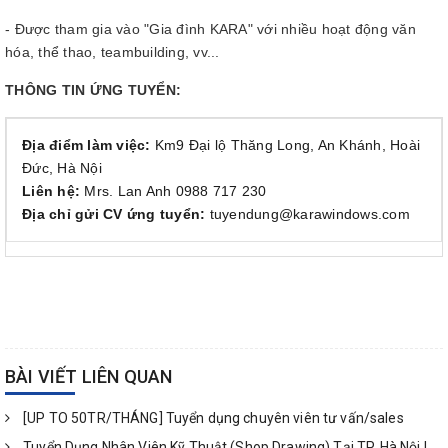
- Được tham gia vào "Gia đình KARA" với nhiều hoạt động văn
hóa, thể thao, teambuilding, vv...
THÔNG TIN ỨNG TUYỂN:
Địa điểm làm việc:
Km9 Đại lộ Thăng Long, An Khánh, Hoài
Đức, Hà Nội
Liên hệ:
Mrs. Lan Anh 0988 717 230
Địa chỉ gửi CV ứng tuyển:
tuyendung@karawindows.com
BÀI VIẾT LIÊN QUAN
[UP TO 50TR/THÁNG] Tuyển dụng chuyên viên tư vấn/sales
Tuyển Dụng Nhân Viên Kỹ Thuật (Shop Drawing) Tại TP. Hà Nội |