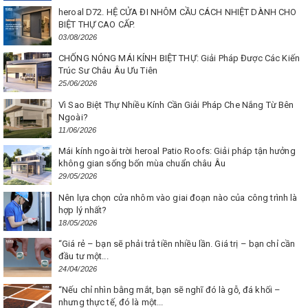
heroal D72. HỆ CỬA ĐI NHÔM CẦU CÁCH NHIỆT DÀNH CHO
BIỆT THỰ CAO CẤP.
03/08/2026
CHỐNG NÓNG MÁI KÍNH BIỆT THỰ: Giải Pháp Được Các Kiến
Trúc Sư Châu Âu Ưu Tiên
25/06/2026
Vì Sao Biệt Thự Nhiều Kính Cần Giải Pháp Che Nắng Từ Bên
Ngoài?
11/06/2026
Mái kính ngoài trời heroal Patio Roofs: Giải pháp tận hưởng
không gian sống bốn mùa chuẩn châu Âu
29/05/2026
Nên lựa chọn cửa nhôm vào giai đoạn nào của công trình là
hợp lý nhất?
18/05/2026
“Giá rẻ – bạn sẽ phải trả tiền nhiều lần. Giá trị – bạn chỉ cần
đầu tư một...
24/04/2026
“Nếu chỉ nhìn bằng mắt, bạn sẽ nghĩ đó là gỗ, đá khối –
nhưng thực tế, đó là một...