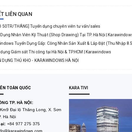
ẾT LIÊN QUAN
 50TR/THÁNG] Tuyển dụng chuyên viên tư vấn/sales
Dụng Nhân Viên Kỹ Thuật (Shop Drawing) Tại TP. Hà Nội | Karawindow
ndows Tuyển Dụng Gấp: Công Nhân Sản Xuất & Lắp Đặt (Thu Nhập 8.
dụng Giám sát Thi công tại Hà Nội & TP.HCM | Karawindows
 DỤNG THỦ KHO - KARAWINDOWS HÀ NỘI
RÊN TOÀN QUỐC
KARA TIVI
NG TP. HÀ NỘI:
Km9 Đại lộ Thăng Long, X. Sơn
. Hà Nội
ại:
+84 977 275 375
nfo@karawindows.com