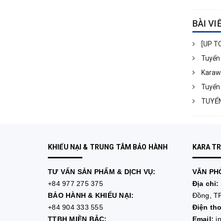
BÀI VI
[UP TO
Tuyển 
Karawi
Tuyển 
TUYỂN
KHIẾU NẠI & TRUNG TÂM BẢO HÀNH
KARA T
TƯ VẤN
SẢN PHẨM & DỊCH VỤ:
VĂN PHÒ
+84 977 275 375
Địa chỉ:
BẢO HÀNH & KHIẾU NẠI:
Đồng, TP
+84 904 333 555
Điện tho
TTBH MIỀN BẮC:
Email:
i