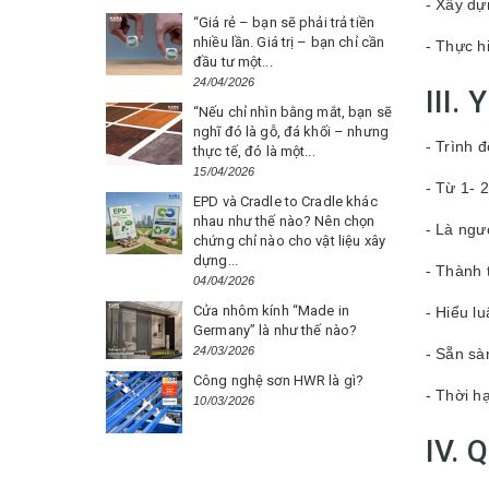
- Xây dự
“Giá rẻ – bạn sẽ phải trả tiền
nhiều lần. Giá trị – bạn chỉ cần
- Thực h
đầu tư một...
24/04/2026
III.
“Nếu chỉ nhìn bằng mắt, bạn sẽ
nghĩ đó là gỗ, đá khối – nhưng
- Trình 
thực tế, đó là một...
15/04/2026
- Từ 1- 
EPD và Cradle to Cradle khác
nhau như thế nào? Nên chọn
- Là ngư
chứng chỉ nào cho vật liệu xây
dựng...
- Thành 
04/04/2026
Cửa nhôm kính “Made in
- Hiểu l
Germany” là như thế nào?
24/03/2026
- Sẵn sà
Công nghệ sơn HWR là gì?
- Thời h
10/03/2026
IV.