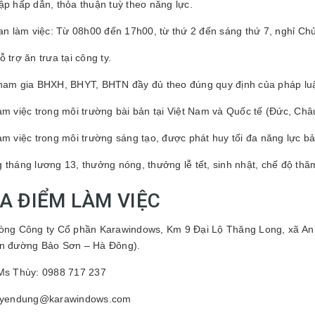
ập hấp dẫn, thỏa thuận tuỳ theo năng lực.
ian làm việc: Từ 08h00 đến 17h00, từ thứ 2 đến sáng thứ 7, nghỉ Chủ
 trợ ăn trưa tại công ty.
ham gia BHXH, BHYT, BHTN đầy đủ theo đúng quy định của pháp luậ
àm việc trong môi trường bài bản tại Việt Nam và Quốc tế (Đức, C
àm việc trong môi trường sáng tạo, được phát huy tối đa năng lực bả
 tháng lương 13, thưởng nóng, thưởng lễ tết, sinh nhật, chế độ thă
ỊA ĐIỂM LÀM VIỆC
òng Công ty Cổ phần Karawindows, Km 9 Đại Lộ Thăng Long, xã An 
ên đường Bảo Sơn – Hà Đông).
Ms Thùy: 0988 717 237
tuyendung@karawindows.com