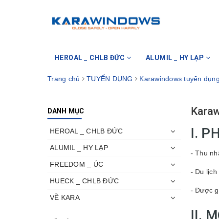
HEROAL _ CHLB ĐỨC
ALUMIL _ HY LẠP
Trang chủ
TUYỂN DỤNG
Karawindows tuyển dụng
Karaw
DANH MỤC
I. 
HEROAL _ CHLB ĐỨC
ALUMIL _ HY LẠP
- Thu nh
FREEDOM _ ÚC
- Du lịch
HUECK _ CHLB ĐỨC
- Được g
VỀ KARA
II. 