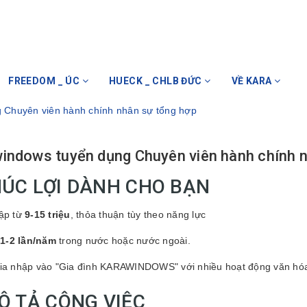
FREEDOM _ ÚC
HUECK _ CHLB ĐỨC
VỀ KARA
 Chuyên viên hành chính nhân sự tổng hợp
indows tuyển dụng Chuyên viên hành chính n
PHÚC LỢI DÀNH CHO BẠN
ập từ
9-15 triệu
, thỏa thuận
tùy theo năng lực
1-2 lần/năm
trong nước hoặc nước ngoài.
ia nhập vào "Gia đình KARAWINDOWS" với nhiều hoạt động văn hóa, t
MÔ TẢ CÔNG VIỆC