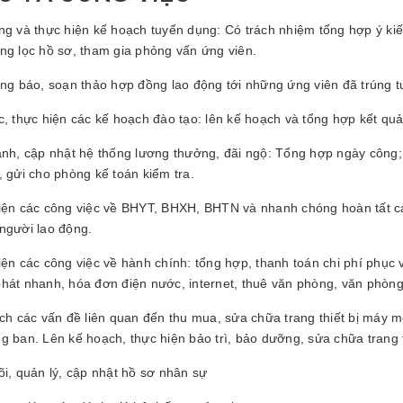
ng và thực hiện kế hoạch tuyển dụng: Có trách nhiệm tổng hợp ý ki
ng lọc hồ sơ, tham gia phỏng vấn ứng viên.
ông báo, soạn thảo hợp đồng lao động tới những ứng viên đã trúng 
c, thực hiện các kế hoạch đào tạo: lên kế hoạch và tổng hợp kết quả
ành, cập nhật hệ thống lương thưởng, đãi ngộ: Tổng hợp ngày công;
, gửi cho phòng kế toán kiểm tra.
iện các công việc về BHYT, BHXH, BHTN và nhanh chóng hoàn tất các
người lao động.
iện các công việc về hành chính: tổng hợp, thanh toán chi phí phục
hát nhanh, hóa đơn điện nước, internet, thuê văn phòng, văn phòng
ách các vấn đề liên quan đến thu mua, sửa chữa trang thiết bị má
g ban. Lên kế hoạch, thực hiện bảo trì, bảo dưỡng, sửa chữa trang th
õi, quản lý, cập nhật hồ sơ nhân sự