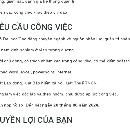
ng, giám sát, đánh giá hệ thống quản trị
iện các công việc khác theo chỉ đạo
 YÊU CẦU CÔNG VIỆC
độ Đại học/Cao đẳng chuyên ngành về nguồn nhân lực, quản trị nhân
2 năm kinh nghiệm ở vị trí tương đương.
ời chủ động, có trách nhiệm cao trong công việc, có thể kiểm soát thờ
thạo word, excel, powerpoint, internet.
uật Lao động, luật Bảo hiểm xã hội, luật Thuế TNCN.
ng làm việc độc lập và theo nhóm, chịu được áp lực công việc.
ạn nộp hồ sơ: Đến hết
ngày 20 tháng 08 năm 2024
.
 QUYỀN LỢI CỦA BẠN