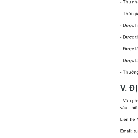
- Thu nh
- Thời g
- Được hỗ
- Được t
- Được l
- Được l
- Thưởng
V. Đ
- Văn ph
vào Thi
Liên hệ 
Email: 