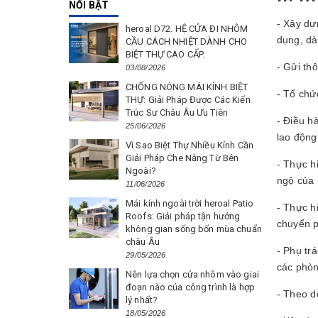
NỔI BẬT
- Xây dự
heroal D72. HỆ CỬA ĐI NHÔM
dụng, dà
CẦU CÁCH NHIỆT DÀNH CHO
BIỆT THỰ CAO CẤP.
- Gửi th
03/08/2026
CHỐNG NÓNG MÁI KÍNH BIỆT
- Tổ chứ
THỰ: Giải Pháp Được Các Kiến
Trúc Sư Châu Âu Ưu Tiên
- Điều h
25/06/2026
lao động
Vì Sao Biệt Thự Nhiều Kính Cần
Giải Pháp Che Nắng Từ Bên
- Thực h
Ngoài?
ngộ của 
11/06/2026
Mái kính ngoài trời heroal Patio
- Thực h
Roofs: Giải pháp tận hưởng
chuyển p
không gian sống bốn mùa chuẩn
châu Âu
- Phụ tr
29/05/2026
các phòn
Nên lựa chọn cửa nhôm vào giai
đoạn nào của công trình là hợp
- Theo d
lý nhất?
18/05/2026