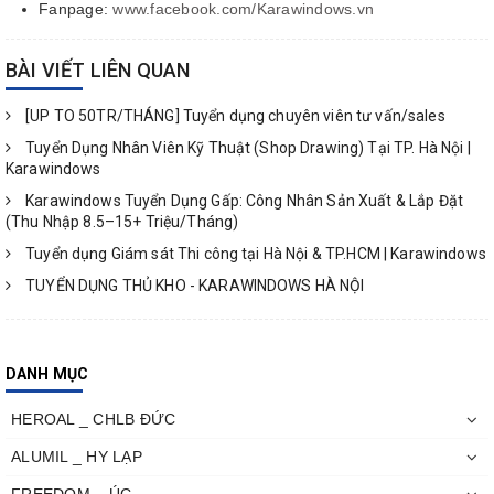
Fanpage:
www.facebook.com/Karawindows.vn
BÀI VIẾT LIÊN QUAN
[UP TO 50TR/THÁNG] Tuyển dụng chuyên viên tư vấn/sales
Tuyển Dụng Nhân Viên Kỹ Thuật (Shop Drawing) Tại TP. Hà Nội |
Karawindows
Karawindows Tuyển Dụng Gấp: Công Nhân Sản Xuất & Lắp Đặt
(Thu Nhập 8.5–15+ Triệu/Tháng)
Tuyển dụng Giám sát Thi công tại Hà Nội & TP.HCM | Karawindows
TUYỂN DỤNG THỦ KHO - KARAWINDOWS HÀ NỘI
DANH MỤC
HEROAL _ CHLB ĐỨC
ALUMIL _ HY LẠP