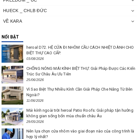
FREEDOM _ ÚC
HUECK _ CHLB ĐỨC
VỀ KARA
NỔI BẬT
heroal D72. HỆ CỬA ĐI NHÔM CẦU CÁCH NHIỆT DÀNH CHO
BIỆT THỰ CAO CẤP.
03/08/2026
CHỐNG NÓNG MÁI KÍNH BIỆT THỰ: Giải Pháp Được Các Kiến
Trúc Sư Châu Âu Ưu Tiên
25/06/2026
Vì Sao Biệt Thự Nhiều Kính Cần Giải Pháp Che Nắng Từ Bên
Ngoài?
11/06/2026
Mái kính ngoài trời heroal Patio Roofs: Giải pháp tận hưởng
không gian sống bốn mùa chuẩn châu Âu
29/05/2026
Nên lựa chọn cửa nhôm vào giai đoạn nào của công trình là
hợp lý nhất?