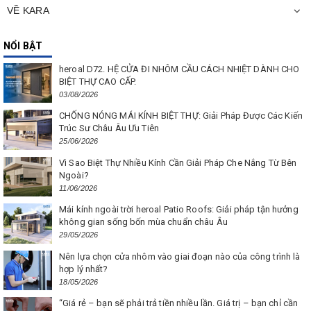
VỀ KARA
NỔI BẬT
heroal D72. HỆ CỬA ĐI NHÔM CẦU CÁCH NHIỆT DÀNH CHO
BIỆT THỰ CAO CẤP.
03/08/2026
CHỐNG NÓNG MÁI KÍNH BIỆT THỰ: Giải Pháp Được Các Kiến
Trúc Sư Châu Âu Ưu Tiên
25/06/2026
Vì Sao Biệt Thự Nhiều Kính Cần Giải Pháp Che Nắng Từ Bên
Ngoài?
11/06/2026
Mái kính ngoài trời heroal Patio Roofs: Giải pháp tận hưởng
không gian sống bốn mùa chuẩn châu Âu
29/05/2026
Nên lựa chọn cửa nhôm vào giai đoạn nào của công trình là
hợp lý nhất?
18/05/2026
“Giá rẻ – bạn sẽ phải trả tiền nhiều lần. Giá trị – bạn chỉ cần