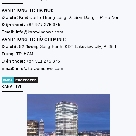
VĂN PHÒNG TP. HÀ NỘI:
Địa chỉ:
Km9 Đại lộ Thăng Long, X. Sơn Đồng, TP. Hà Nội
Điện thoại:
+84 977 275 375
Email:
info@karawindows.com
VĂN PHÒNG TP. HỒ CHÍ MINH:
Địa chỉ:
52 đường Song Hành, KĐT Lakeview city, P. Bình
Trưng, TP. HCM
Điện thoại:
+84 911 275 375
Email:
info@karawindows.com
KARA TIVI