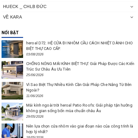
HUECK _ CHLB ĐỨC
VỀ KARA
NỔI BẬT
heroal D72. HỆ CỬA ĐI NHÔM CẦU CÁCH NHIỆT DÀNH CHO
BIỆT THỰ CAO CẤP.
03/08/2026
CHỐNG NÓNG MÁI KÍNH BIỆT THỰ: Giải Pháp Được Các Kiến
Trúc Sư Châu Âu Ưu Tiên
25/06/2026
Vì Sao Biệt Thự Nhiều Kính Cần Giải Pháp Che Nắng Từ Bên
Ngoài?
11/06/2026
Mái kính ngoài trời heroal Patio Roofs: Giải pháp tận hưởng
không gian sống bốn mùa chuẩn châu Âu
29/05/2026
Nên lựa chọn cửa nhôm vào giai đoạn nào của công trình là
hợp lý nhất?
18/05/2026