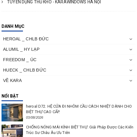
TUYỂN DỤNG THỦ KHO - KARAWINDOWS HÀ NỘI
DANH MỤC
HEROAL _ CHLB ĐỨC
ALUMIL _ HY LẠP
FREEDOM _ ÚC
HUECK _ CHLB ĐỨC
VỀ KARA
NỔI BẬT
heroal D72. HỆ CỬA ĐI NHÔM CẦU CÁCH NHIỆT DÀNH CHO
BIỆT THỰ CAO CẤP.
03/08/2026
CHỐNG NÓNG MÁI KÍNH BIỆT THỰ: Giải Pháp Được Các Kiến
Trúc Sư Châu Âu Ưu Tiên