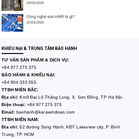
24/03/2026
Công nghệ sơn HWR là gì?
10/03/2026
KHIẾU NẠI & TRUNG TÂM BẢO HÀNH
TƯ VẤN
SẢN PHẨM & DỊCH VỤ:
+84 977 275 375
BẢO HÀNH & KHIẾU NẠI:
+84 904 333 555
TTBH MIỀN BẮC:
Địa chỉ:
Km9 Đại Lộ Thăng Long, X. Sơn Đồng, TP. Hà Nội
Điện thoại:
+84 977 275 375
Email:
baohanh@karawindows.com
TTBH MIỀN NAM:
Địa chỉ:
52 đường Song Hành, KĐT Lakeview city, P. Bình
Trưng, TP. HCM