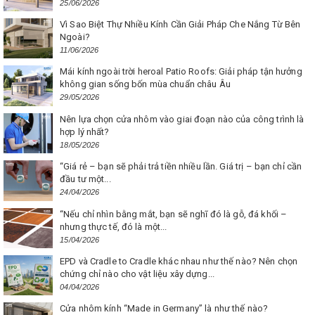
25/06/2026
Vì Sao Biệt Thự Nhiều Kính Cần Giải Pháp Che Nắng Từ Bên
Ngoài?
11/06/2026
Mái kính ngoài trời heroal Patio Roofs: Giải pháp tận hưởng
không gian sống bốn mùa chuẩn châu Âu
29/05/2026
Nên lựa chọn cửa nhôm vào giai đoạn nào của công trình là
hợp lý nhất?
18/05/2026
“Giá rẻ – bạn sẽ phải trả tiền nhiều lần. Giá trị – bạn chỉ cần
đầu tư một...
24/04/2026
“Nếu chỉ nhìn bằng mắt, bạn sẽ nghĩ đó là gỗ, đá khối –
nhưng thực tế, đó là một...
15/04/2026
EPD và Cradle to Cradle khác nhau như thế nào? Nên chọn
chứng chỉ nào cho vật liệu xây dựng...
04/04/2026
Cửa nhôm kính “Made in Germany” là như thế nào?