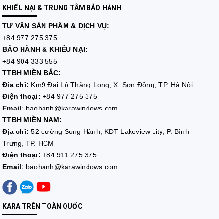
KHIẾU NẠI & TRUNG TÂM BẢO HÀNH
TƯ VẤN
SẢN PHẨM & DỊCH VỤ:
+84 977 275 375
BẢO HÀNH & KHIẾU NẠI:
+84 904 333 555
TTBH MIỀN BẮC:
Địa chỉ:
Km9 Đại Lộ Thăng Long, X. Sơn Đồng, TP. Hà Nội
Điện thoại:
+84 977 275 375
Email:
baohanh@karawindows.com
TTBH MIỀN NAM:
Địa chỉ:
52 đường Song Hành, KĐT Lakeview city, P. Bình
Trưng, TP. HCM
Điện thoại:
+84 911 275 375
Email:
baohanh@karawindows.com
KARA TRÊN TOÀN QUỐC