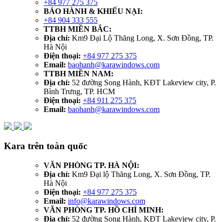
+84 977 275 375
BẢO HÀNH & KHIẾU NẠI:
+84 904 333 555
TTBH MIỀN BẮC:
Địa chỉ:
Km9 Đại Lộ Thăng Long, X. Sơn Đồng, TP.
Hà Nội
Điện thoại:
+84 977 275 375
Email:
baohanh@karawindows.com
TTBH MIỀN NAM:
Địa chỉ:
52 đường Song Hành, KĐT Lakeview city, P.
Bình Trưng, TP. HCM
Điện thoại:
+84 911 275 375
Email:
baohanh@karawindows.com
Kara trên toàn quốc
VĂN PHÒNG TP. HÀ NỘI:
Địa chỉ:
Km9 Đại lộ Thăng Long, X. Sơn Đồng, TP.
Hà Nội
Điện thoại:
+84 977 275 375
Email:
info@karawindows.com
VĂN PHÒNG TP. HỒ CHÍ MINH:
Địa chỉ:
52 đường Song Hành, KĐT Lakeview city, P.