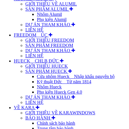
GIỚI THIỆU VỀ ALUMIL
SẢN PHẨM ALUMIL
Nhôm Alumil
Phụ kiện Alumil
DỰ ÁN THAM KHẢO
LIÊN HỆ
FREEDOM _ ÚC
GIỚI THIỆU FREEDOM
SẢN PHẨM FREEDOM
DỰ ÁN THAM KHẢO
LIÊN HỆ
HUECK _ CHLB ĐỨC
GIỚI THIỆU HUECK
SẢN PHẨM HUECK
Cửa nhôm Hueck _ Nhập khẩu nguyên bộ
Kỹ thuật Đức _ Từ năm 1814
Nhôm Hueck
Phụ kiện Hueck Gen 4.0
DỰ ÁN THAM KHẢO
LIÊN HỆ
VỀ KARA
GIỚI THIỆU VỀ KARAWINDOWS
BẢO HÀNH
Chính sách bảo hành
Trung tâm bảo hành