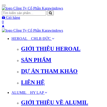
Toggle
navigation
Giỏ hàng
0
HEROAL _ CHLB ĐỨC
GIỚI THIỆU HEROAL
SẢN PHẨM
DỰ ÁN THAM KHẢO
LIÊN HỆ
ALUMIL _ HY LẠP
GIỚI THIỆU VỀ ALUMIL