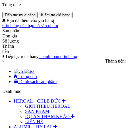
Tổng tiền:
Tiếp tục mua hàng
Kiểm tra giỏ hàng
Bạn đã thêm
vào giỏ hàng
Giỏ hàng của bạn có
sản phẩm
Sản phẩm
Đơn giá
Số lượng
Thành
tiền
Tiếp tục mua hàng
Thanh toán đơn hàng
Thành tiền:
Trang chủ
Danh sách sản phẩm
Danh mục
HEROAL _ CHLB ĐỨC
GIỚI THIỆU HEROAL
SẢN PHẨM
DỰ ÁN THAM KHẢO
LIÊN HỆ
ALUMIL _ HY LẠP