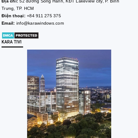
Địa chỉ:
52 đường Song Hành, KĐT Lakeview city, P. Bình
Trưng, TP. HCM
Điện thoại:
+84 911 275 375
Email:
info@karawindows.com
KARA TIVI