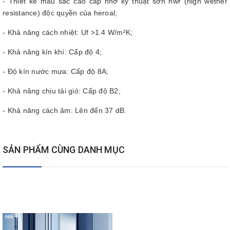
- Thiết kế màu sắc cao cấp nhờ kỹ thuật sơn hwr (high wether
resistance) độc quyền của heroal;
- Khả năng cách nhiệt: Uf >1.4 W/m²K;
- Khả năng kín khí: Cấp độ 4;
- Độ kín nước mưa: Cấp độ 8A;
- Khả năng chịu tải gió: Cấp độ B2;
- Khả năng cách âm: Lên đến 37 dB.
SẢN PHẨM CÙNG DANH MỤC