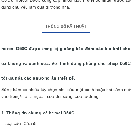
Cửa đi heroal D50C cung cấp nhiều kiểu mở khác nhau, được sử
dụng chủ yếu làm cửa đi trong nhà.
THÔNG SỐ KỸ THUẬT
heroal D50C được trang bị gioăng kéo đảm bảo kín khít cho
cả khung và cánh cửa. Với hình dạng phẳng cho phép D50C
tối đa hóa các phương án thiết kế.
Sản phẩm có nhiều tùy chọn như cửa một cánh hoặc hai cánh mở
vào trong/mở ra ngoài, cửa đối xứng, cửa tự động.
1. Thông tin chung về heroal D50C
- Loại cửa: Cửa đi;