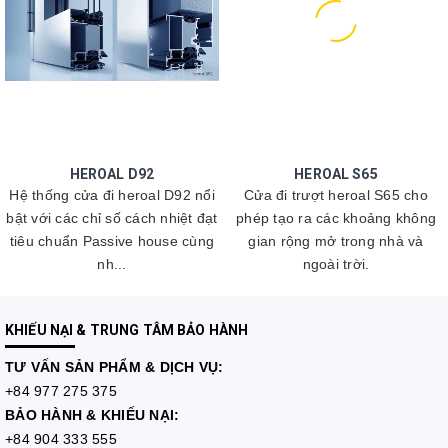
HEROAL D92
HEROAL S65
Hệ thống cửa đi heroal D92 nổi
Cửa đi trượt heroal S65 cho
bật với các chỉ số cách nhiệt đạt
phép tạo ra các khoảng không
tiêu chuẩn Passive house cùng
gian rộng mở trong nhà và
nh...
ngoài trời.
KHIẾU NẠI & TRUNG TÂM BẢO HÀNH
TƯ VẤN
SẢN PHẨM & DỊCH VỤ:
+84 977 275 375
BẢO HÀNH & KHIẾU NẠI:
+84 904 333 555