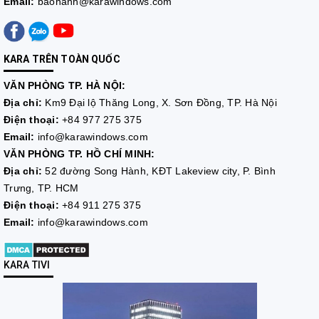
Email:
baohanh@karawindows.com
KARA TRÊN TOÀN QUỐC
VĂN PHÒNG TP. HÀ NỘI:
Địa chỉ:
Km9 Đại lộ Thăng Long, X. Sơn Đồng, TP. Hà Nội
Điện thoại:
+84 977 275 375
Email:
info@karawindows.com
VĂN PHÒNG TP. HỒ CHÍ MINH:
Địa chỉ:
52 đường Song Hành, KĐT Lakeview city, P. Bình
Trưng, TP. HCM
Điện thoại:
+84 911 275 375
Email:
info@karawindows.com
KARA TIVI