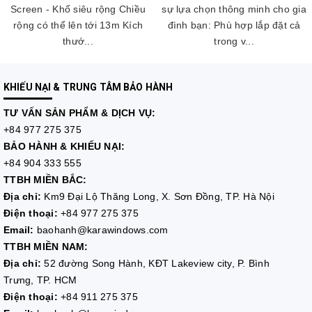
Screen - Khổ siêu rộng Chiều
sự lựa chọn thông minh cho gia
rộng có thể lên tới 13m Kích
đình bạn: Phù hợp lắp đặt cả
thướ...
trong v...
KHIẾU NẠI & TRUNG TÂM BẢO HÀNH
TƯ VẤN
SẢN PHẨM & DỊCH VỤ:
+84 977 275 375
BẢO HÀNH & KHIẾU NẠI:
+84 904 333 555
TTBH MIỀN BẮC:
Địa chỉ:
Km9 Đại Lộ Thăng Long, X. Sơn Đồng, TP. Hà Nội
Điện thoại:
+84 977 275 375
Email:
baohanh@karawindows.com
TTBH MIỀN NAM:
Địa chỉ:
52 đường Song Hành, KĐT Lakeview city, P. Bình
Trưng, TP. HCM
Điện thoại:
+84 911 275 375