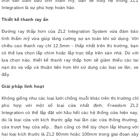
thời vẫn đảm bảo tính thẩm mỹ, bạn sẽ thấy hệ thống ZL2
Integration là sự phù hợp hoàn hảo.
Thiết kế thanh ray ẩn
Đường ray thấp hơn của ZL2 Integration System vừa đảm bảo
tính thẩm mỹ vừa giúp tăng cường sự an toàn khi sử dụng. Với
chiều cao thanh ray chỉ 12,5mm - thấp nhất trên thị trường, bạn
có thể lựa chọn lắp chìm hoặc lắp trực tiếp trên sàn nhà. Dù với
lựa chọn nào, thiết kế thanh ray thấp hơn sẽ giảm thiểu các tai
nạn do va vấp và thuận tiện hơn khi sử dụng các loại xe lăn, xe
đẩy.
Giải pháp linh hoạt
Không giống như các loại lưới chống muỗi khác trên thị trường chỉ
phù hợp với một số loại cửa nhất định, Freedom ZL2
Integration có thể lắp đặt với hầu hết các hệ thống cửa hiện nay,
dù là loại cửa với kích thước gấp hai lần các cửa thông thường,
cửa trượt hay cửa xếp... Bạn cũng có thể tùy chọn lắp khung với
hai loại kích thước là ZL2 80mm hoặc 100mm trong giai đoạn xây