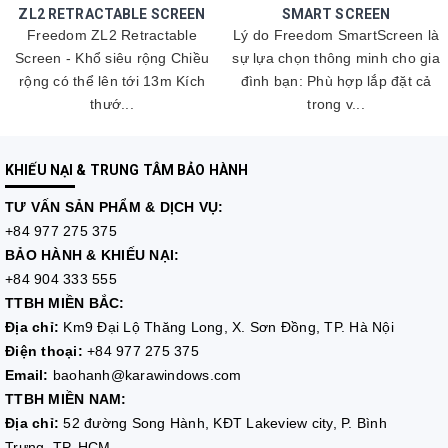
ZL2 RETRACTABLE SCREEN
SMART SCREEN
Freedom ZL2 Retractable
Lý do Freedom SmartScreen là
Screen - Khổ siêu rộng Chiều
sự lựa chọn thông minh cho gia
rộng có thể lên tới 13m Kích
đình bạn: Phù hợp lắp đặt cả
thướ...
trong v...
KHIẾU NẠI & TRUNG TÂM BẢO HÀNH
TƯ VẤN
SẢN PHẨM & DỊCH VỤ:
+84 977 275 375
BẢO HÀNH & KHIẾU NẠI:
+84 904 333 555
TTBH MIỀN BẮC:
Địa chỉ:
Km9 Đại Lộ Thăng Long, X. Sơn Đồng, TP. Hà Nội
Điện thoại:
+84 977 275 375
Email:
baohanh@karawindows.com
TTBH MIỀN NAM:
Địa chỉ:
52 đường Song Hành, KĐT Lakeview city, P. Bình
Trưng, TP. HCM