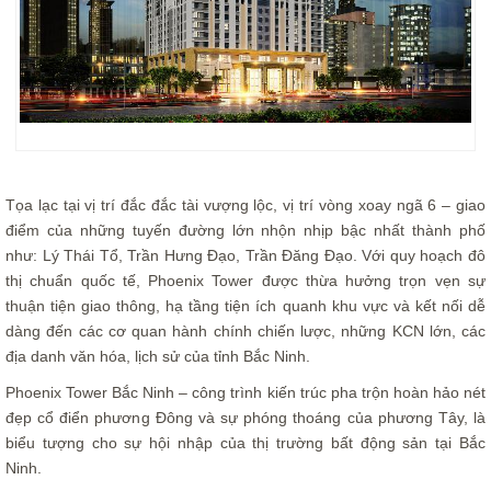
Tọa lạc tại vị trí đắc đắc tài vượng lộc, vị trí vòng xoay ngã 6 – giao
điểm của những tuyến đường lớn nhộn nhịp bậc nhất thành phố
như: Lý Thái Tổ, Trần Hưng Đạo, Trần Đăng Đạo. Với quy hoạch đô
thị chuẩn quốc tế, Phoenix Tower được thừa hưởng trọn vẹn sự
thuận tiện giao thông, hạ tầng tiện ích quanh khu vực và kết nối dễ
dàng đến các cơ quan hành chính chiến lược, những KCN lớn, các
địa danh văn hóa, lịch sử của tỉnh Bắc Ninh.
Phoenix Tower Bắc Ninh – công trình kiến trúc pha trộn hoàn hảo nét
đẹp cổ điển phương Đông và sự phóng thoáng của phương Tây, là
biểu tượng cho sự hội nhập của thị trường bất động sản tại Bắc
Ninh.