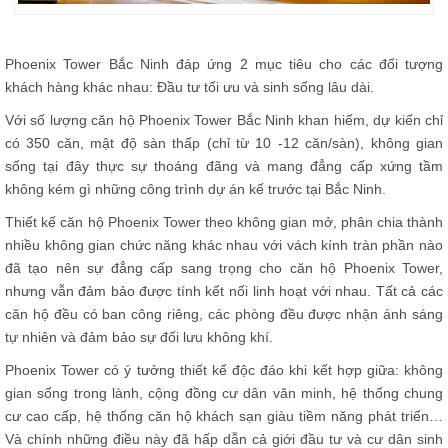
Phoenix Tower Bắc Ninh đáp ứng 2 mục tiêu cho các đối tượng
khách hàng khác nhau: Đầu tư tối ưu và sinh sống lâu dài.
Với số lượng căn hộ Phoenix Tower Bắc Ninh khan hiếm, dự kiến chỉ
có 350 căn, mật độ sàn thấp (chỉ từ 10 -12 căn/sàn), không gian
sống tại đây thực sự thoáng đãng và mang đẳng cấp xứng tầm
không kém gì những công trình dự án kế trước tại Bắc Ninh.
Thiết kế căn hộ Phoenix Tower theo không gian mở, phân chia thành
nhiều không gian chức năng khác nhau với vách kính tràn phần nào
đã tạo nên sự đẳng cấp sang trọng cho căn hộ Phoenix Tower,
nhưng vẫn đảm bảo được tính kết nối linh hoạt với nhau. Tất cả các
căn hộ đều có ban công riêng, các phòng đều được nhận ánh sáng
tự nhiên và đảm bảo sự đối lưu không khí.
Phoenix Tower có ý tưởng thiết kế độc đáo khi kết hợp giữa: không
gian sống trong lành, cộng đồng cư dân văn minh, hệ thống chung
cư cao cấp, hệ thống căn hộ khách sạn giàu tiềm năng phát triển…
Và chính những điều này đã hấp dẫn cả giới đầu tư và cư dân sinh