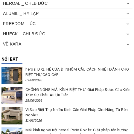
HEROAL _ CHLB ĐỨC
ALUMIL _ HY LẠP
FREEDOM _ ÚC
HUECK _ CHLB ĐỨC
VỀ KARA
NỔI BẬT
heroal D72. HỆ CỬA ĐI NHÔM CẦU CÁCH NHIỆT DÀNH CHO
BIỆT THỰ CAO CẤP.
03/08/2026
CHỐNG NÓNG MÁI KÍNH BIỆT THỰ: Giải Pháp Được Các Kiến
Trúc Sư Châu Âu Ưu Tiên
25/06/2026
Vì Sao Biệt Thự Nhiều Kính Cần Giải Pháp Che Nắng Từ Bên
Ngoài?
11/06/2026
Mái kính ngoài trời heroal Patio Roofs: Giải pháp tận hưởng