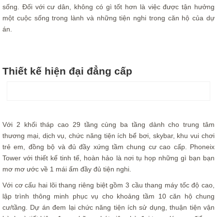
sống. Đối với cư dân, không có gì tốt hơn là việc được tận hưởng
một cuộc sống trong lành và những tiện nghi trong căn hộ của dự
án.
Thiết kế hiện đại đẳng cấp
Với 2 khối tháp cao 29 tầng cùng ba tầng dành cho trung tâm
thương mại, dịch vụ, chức năng tiện ích bể bơi, skybar, khu vui chơi
trẻ em, đồng bộ và đủ đầy xứng tầm chung cư cao cấp. Phoneix
Tower với thiết kế tinh tế, hoàn hảo là nơi tụ họp những gì bạn bạn
mơ mơ ước về 1 mái ấm đầy đủ tiện nghi.
Với cơ cấu hai lõi thang riêng biệt gồm 3 cầu thang máy tốc độ cao,
lập trình thông minh phục vụ cho khoảng tầm 10 căn hộ chung
cư/tầng. Dự án đem lại chức năng tiện ích sử dụng, thuận tiện vận