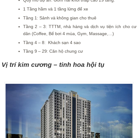
Quy mô dự án: Gồm hai khối tháp cao 29 tầng.
1 Tầng hầm và 1 tầng lửng để xe
Tầng 1: Sảnh và không gian cho thuê
Tầng 2 – 3: TTTM, nhà hàng và dịch vụ tiện ích cho cư
dân (Coffee, Bể bơi 4 mùa, Gym, Massage,…)
Tầng 4 – 8: Khách sạn 4 sao
Tầng 9 – 29: Căn hộ chung cư
Vị trí kim cương – tinh hoa hội tụ