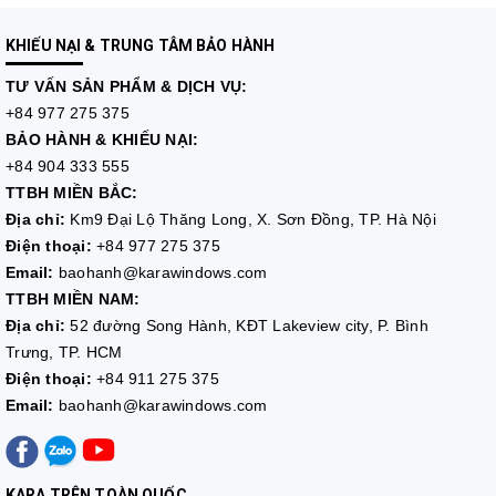
KHIẾU NẠI & TRUNG TÂM BẢO HÀNH
TƯ VẤN
SẢN PHẨM & DỊCH VỤ:
+84 977 275 375
BẢO HÀNH & KHIẾU NẠI:
+84 904 333 555
TTBH MIỀN BẮC:
Địa chỉ:
Km9 Đại Lộ Thăng Long, X. Sơn Đồng, TP. Hà Nội
Điện thoại:
+84 977 275 375
Email:
baohanh@karawindows.com
TTBH MIỀN NAM:
Địa chỉ:
52 đường Song Hành, KĐT Lakeview city, P. Bình
Trưng, TP. HCM
Điện thoại:
+84 911 275 375
Email:
baohanh@karawindows.com
KARA TRÊN TOÀN QUỐC