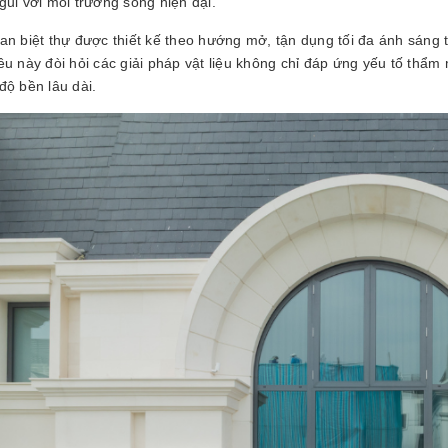
gũi với môi trường sống hiện đại.
an biệt thự được thiết kế theo hướng mở, tận dụng tối đa ánh sáng
ều này đòi hỏi các giải pháp vật liệu không chỉ đáp ứng yếu tố thẩm
độ bền lâu dài.