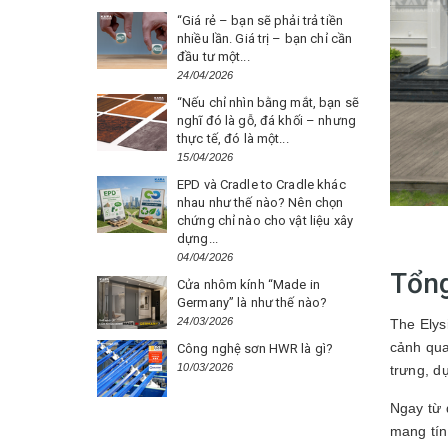
“Giá rẻ – bạn sẽ phải trả tiền
nhiều lần. Giá trị – bạn chỉ cần
đầu tư một...
24/04/2026
“Nếu chỉ nhìn bằng mắt, bạn sẽ
nghĩ đó là gỗ, đá khối – nhưng
thực tế, đó là một...
15/04/2026
EPD và Cradle to Cradle khác
nhau như thế nào? Nên chọn
chứng chỉ nào cho vật liệu xây
dựng...
04/04/2026
Tổng
Cửa nhôm kính “Made in
Germany” là như thế nào?
24/03/2026
The Elys
cảnh qua
Công nghệ sơn HWR là gì?
10/03/2026
trưng, d
Ngay từ 
mang tín