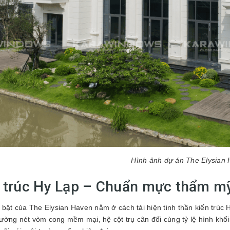
Hình ảnh dự án The Elysian
 trúc Hy Lạp – Chuẩn mực thẩm mỹ
 bật của The Elysian Haven nằm ở cách tái hiện tinh thần kiến tr
ờng nét vòm cong mềm mại, hệ cột trụ cân đối cùng tỷ lệ hình khối 