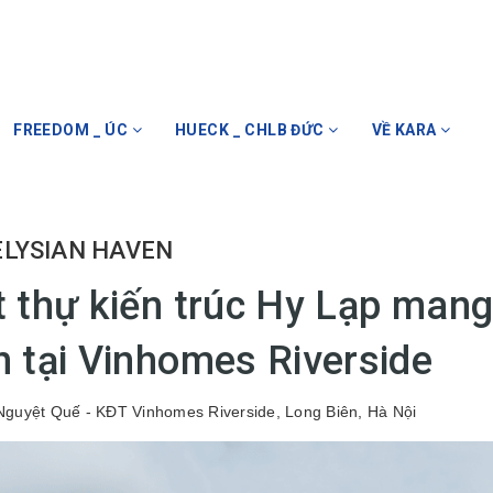
FREEDOM _ ÚC
HUECK _ CHLB ĐỨC
VỀ KARA
ELYSIAN HAVEN
t thự kiến trúc Hy Lạp mang
n tại Vinhomes Riverside
guyệt Quế - KĐT Vinhomes Riverside, Long Biên, Hà Nội