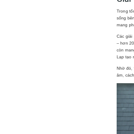
Trong tổ
sống bên
mang pho
Các giải
– hơn 20
còn mang
Lạp tạo 
Nhờ đó, 
âm, cách