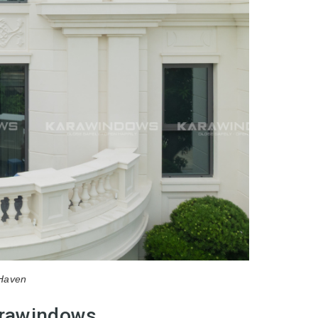
 Haven
arawindows