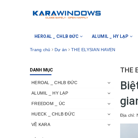
HEROAL _ CHLB ĐỨC
ALUMIL _ HY LẠP
Trang chủ
Dự án
THE ELYSIAN HAVEN
THE 
DANH MỤC
Biệ
HEROAL _ CHLB ĐỨC
ALUMIL _ HY LẠP
gia
FREEDOM _ ÚC
HUECK _ CHLB ĐỨC
Địa chỉ:
N
VỀ KARA