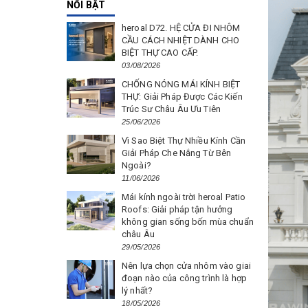
NỔI BẬT
heroal D72. HỆ CỬA ĐI NHÔM
CẦU CÁCH NHIỆT DÀNH CHO
BIỆT THỰ CAO CẤP.
03/08/2026
CHỐNG NÓNG MÁI KÍNH BIỆT
THỰ: Giải Pháp Được Các Kiến
Trúc Sư Châu Âu Ưu Tiên
25/06/2026
Vì Sao Biệt Thự Nhiều Kính Cần
Giải Pháp Che Nắng Từ Bên
Ngoài?
11/06/2026
Mái kính ngoài trời heroal Patio
Roofs: Giải pháp tận hưởng
không gian sống bốn mùa chuẩn
châu Âu
29/05/2026
Nên lựa chọn cửa nhôm vào giai
đoạn nào của công trình là hợp
lý nhất?
18/05/2026