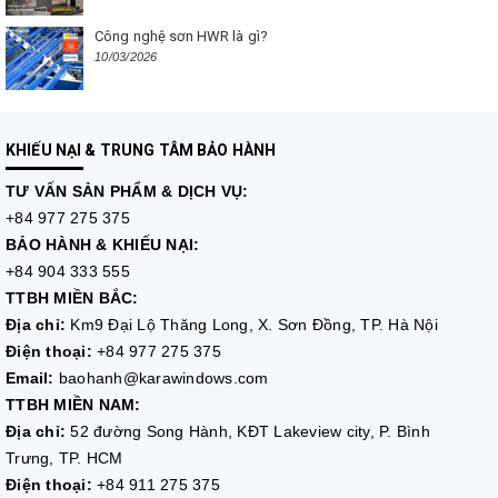
Công nghệ sơn HWR là gì?
10/03/2026
KHIẾU NẠI & TRUNG TÂM BẢO HÀNH
TƯ VẤN
SẢN PHẨM & DỊCH VỤ:
+84 977 275 375
BẢO HÀNH & KHIẾU NẠI:
+84 904 333 555
TTBH MIỀN BẮC:
Địa chỉ:
Km9 Đại Lộ Thăng Long, X. Sơn Đồng, TP. Hà Nội
Điện thoại:
+84 977 275 375
Email:
baohanh@karawindows.com
TTBH MIỀN NAM:
Địa chỉ:
52 đường Song Hành, KĐT Lakeview city, P. Bình
Trưng, TP. HCM
Điện thoại:
+84 911 275 375