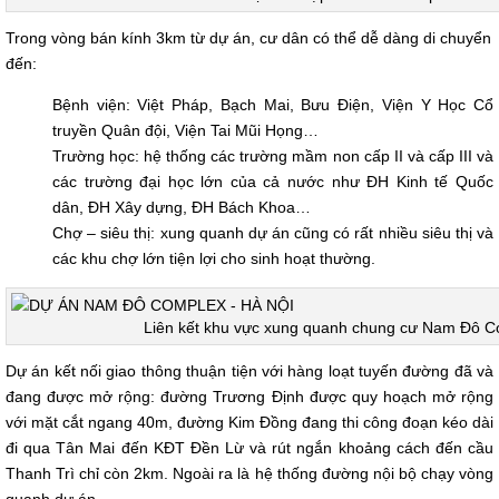
Trong vòng bán kính 3km từ dự án, cư dân có thể dễ dàng di chuyển
đến:
Bệnh viện: Việt Pháp, Bạch Mai, Bưu Điện, Viện Y Học Cổ
truyền Quân đội, Viện Tai Mũi Họng…
Trường học: hệ thống các trường mầm non cấp II và cấp III và
các trường đại học lớn của cả nước như ĐH Kinh tế Quốc
dân, ĐH Xây dựng, ĐH Bách Khoa…
Chợ – siêu thị: xung quanh dự án cũng có rất nhiều siêu thị và
các khu chợ lớn tiện lợi cho sinh hoạt thường.
Liên kết khu vực xung quanh chung cư Nam Đô 
Dự án kết nối giao thông thuận tiện với hàng loạt tuyến đường đã và
đang được mở rộng: đường Trương Định được quy hoạch mở rộng
với mặt cắt ngang 40m, đường Kim Đồng đang thi công đoạn kéo dài
đi qua Tân Mai đến KĐT Đền Lừ và rút ngắn khoảng cách đến cầu
Thanh Trì chỉ còn 2km. Ngoài ra là hệ thống đường nội bộ chạy vòng