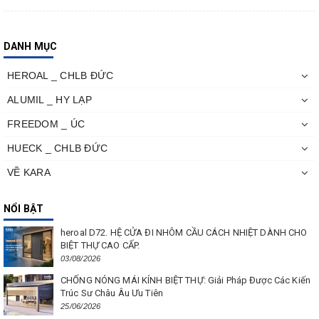
DANH MỤC
HEROAL _ CHLB ĐỨC
ALUMIL _ HY LẠP
FREEDOM _ ÚC
HUECK _ CHLB ĐỨC
VỀ KARA
NỔI BẬT
heroal D72. HỆ CỬA ĐI NHÔM CẦU CÁCH NHIỆT DÀNH CHO
BIỆT THỰ CAO CẤP.
03/08/2026
CHỐNG NÓNG MÁI KÍNH BIỆT THỰ: Giải Pháp Được Các Kiến
Trúc Sư Châu Âu Ưu Tiên
25/06/2026