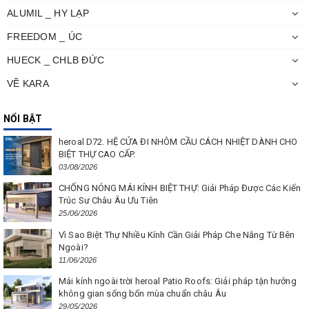
ALUMIL _ HY LẠP
FREEDOM _ ÚC
HUECK _ CHLB ĐỨC
VỀ KARA
NỔI BẬT
heroal D72. HỆ CỬA ĐI NHÔM CẦU CÁCH NHIỆT DÀNH CHO
BIỆT THỰ CAO CẤP.
03/08/2026
CHỐNG NÓNG MÁI KÍNH BIỆT THỰ: Giải Pháp Được Các Kiến
Trúc Sư Châu Âu Ưu Tiên
25/06/2026
Vì Sao Biệt Thự Nhiều Kính Cần Giải Pháp Che Nắng Từ Bên
Ngoài?
11/06/2026
Mái kính ngoài trời heroal Patio Roofs: Giải pháp tận hưởng
không gian sống bốn mùa chuẩn châu Âu
29/05/2026