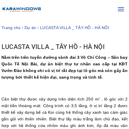
Toggl
navig
Trang chủ
Dự án
LUCASTA VILLA _ TÂY HỒ - HÀ NỘI
LUCASTA VILLA _ TÂY HỒ - HÀ NỘI
Nằm trên trên tuyến đường vành đai 3 Võ Chí Công – Sân bay
Quôc Tế Nội Bài, dự án biệt thự tư nhân cao cấp tại KĐT
Vườn Đào không chỉ có vị trí rất đẹp tại lô góc mà còn gây ấn
tượng bởi thiết kế hiện đại, sang trọng và tinh tế.
Căn biệt thự được xây dựng trên diện tích 250 m
, lô góc với 2
2
mặt tiền thoáng mát. Công trình có 3,5 tầng, ở vị trí tầng 2 được
thiết kế xây dựng bể cá Koi cùng hệ thống cây xanh tạo cảm giác
gần gũi với thiên nhiên. Biệt thự lấy màu trắng làm chủ đạo, kết
hợp với hệ thống cửa nhôm màu ghi ánh kim, ốp đá màu vân