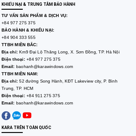
KHIẾU NẠI & TRUNG TÂM BẢO HÀNH
TƯ VẤN
SẢN PHẨM & DỊCH VỤ:
+84 977 275 375
BẢO HÀNH & KHIẾU NẠI:
+84 904 333 555
TTBH MIỀN BẮC:
Địa chỉ:
Km9 Đại Lộ Thăng Long, X. Sơn Đồng, TP. Hà Nội
Điện thoại:
+84 977 275 375
Email:
baohanh@karawindows.com
TTBH MIỀN NAM:
Địa chỉ:
52 đường Song Hành, KĐT Lakeview city, P. Bình
Trưng, TP. HCM
Điện thoại:
+84 911 275 375
Email:
baohanh@karawindows.com
KARA TRÊN TOÀN QUỐC