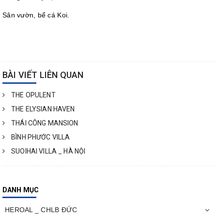
Sân vườn, bể cá Koi.
BÀI VIẾT LIÊN QUAN
THE OPULENT
THE ELYSIAN HAVEN
THÁI CÔNG MANSION
BÌNH PHƯỚC VILLA
SUOIHAI VILLA _ HÀ NỘI
DANH MỤC
HEROAL _ CHLB ĐỨC