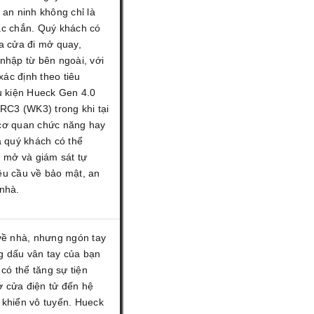
 an ninh không chỉ là
ắc chắn. Quý khách có
a cửa đi mở quay,
nhập từ bên ngoài, với
ác định theo tiêu
 kiện Hueck Gen 4.0
 RC3 (WK3) trong khi tại
cơ quan chức năng hay
a quý khách có thể
g mở và giám sát tự
êu cầu về bảo mật, an
nhà.
về nhà, nhưng ngón tay
g dấu vân tay của bạn
 có thể tăng sự tiện
mở cửa điện tử đến hệ
 khiển vô tuyến. Hueck