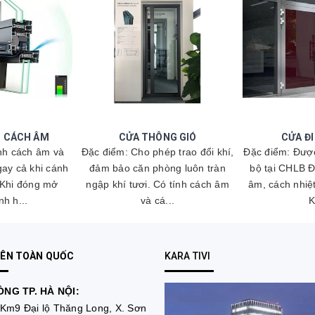
N CÁCH ÂM
CỬA THÔNG GIÓ
CỬA Đ
nh cách âm và
Đặc điểm: Cho phép trao đổi khí,
Đặc điểm: Đượ
gay cả khi cánh
đảm bảo căn phòng luôn tràn
bộ tại CHLB Đ
Khi đóng mở
ngập khí tươi. Có tính cách âm
âm, cách nhiệt
h h...
và cá...
K
RÊN TOÀN QUỐC
KARA TIVI
NG TP. HÀ NỘI:
Km9 Đại lộ Thăng Long, X. Sơn