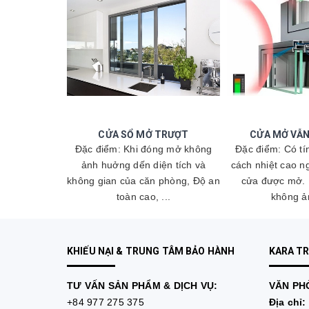
 RA NGOÀI
CỬA SỔ MỞ TRƯỢT
CỬA MỞ VẪ
h cách âm &
Đặc điểm: Khi đóng mở không
Đặc điểm: Có tí
Khi đóng mở
ảnh huởng dến diện tích và
cách nhiệt cao n
 diện tích và
không gian của căn phòng, Độ an
cửa được mở. 
toàn cao, ...
không ản
KHIẾU NẠI & TRUNG TÂM BẢO HÀNH
KARA T
TƯ VẤN
SẢN PHẨM & DỊCH VỤ:
VĂN PHÒ
+84 977 275 375
Địa chỉ: