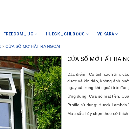
FREEDOM _ ÚC
HUECK _ CHLB ĐỨC
VỀ KARA
ộ
CỬA SỔ MỞ HẤT RA NGOÀI
CỬA SỔ MỞ HẤT RA N
Đặc điểm : Có tính cách âm, cá
đuợc vẻ kín đáo, không ảnh huởn
ngay cả trong khi ngoài trời đa
Ứng dụng: Cửa sổ mặt tiền, Cử
Profile sử dụng: Hueck Lambda
Màu sắc:Tùy chọn theo sở thích, 