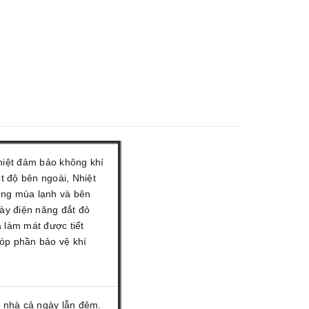
iệt đảm bảo không khí
t độ bên ngoài, Nhiệt
ong mùa lạnh và bên
ày điện năng đắt đỏ
a làm mát được tiết
góp phần bảo vệ khí
 nhà cả ngày lẫn đêm.