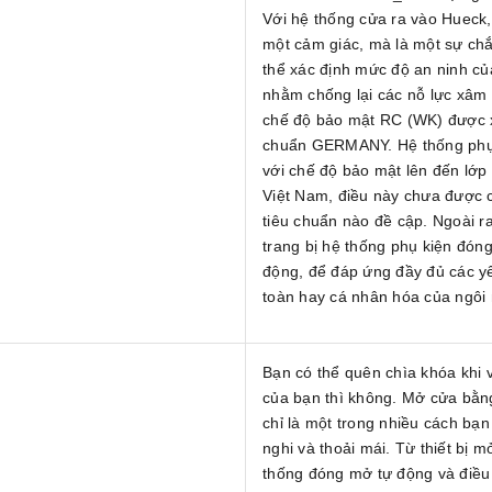
Với hệ thống cửa ra vào Hueck,
một cảm giác, mà là một sự ch
thể xác định mức độ an ninh củ
nhằm chống lại các nỗ lực xâm 
chế độ bảo mật RC (WK) được x
chuẩn GERMANY. Hệ thống phụ
với chế độ bảo mật lên đến lớp
Việt Nam, điều này chưa được 
tiêu chuẩn nào đề cập. Ngoài r
trang bị hệ thống phụ kiện đón
động, để đáp ứng đầy đủ các y
toàn hay cá nhân hóa của ngôi 
Bạn có thể quên chìa khóa khi 
của bạn thì không. Mở cửa bằn
chỉ là một trong nhiều cách bạn
nghi và thoải mái. Từ thiết bị 
thống đóng mở tự động và điều