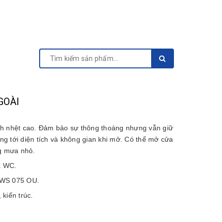
GOÀI
ch nhệt cao. Đảm bảo sự thông thoáng nhưng vẫn giữ
g tới diện tích và không gian khi mở. Có thể mở cửa
ng mưa nhỏ.
a WC.
 WS 075 OU.
kiến trúc.