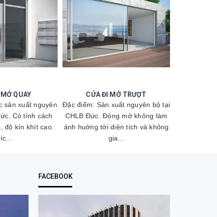
I MỞ QUAY
CỬA ĐI MỞ TRƯỢT
CỬA Đ
c sản xuất nguyên
Đặc điểm: Sản xuất nguyên bộ tại
Đặc điểm: Đ
ức. Có tính cách
CHLB Đức. Đóng mở không làm
bộ tại CHLB
, độ kín khít cao.
ảnh huởng tới diện tích và không
âm, cách nh
íc...
gia...
FACEBOOK