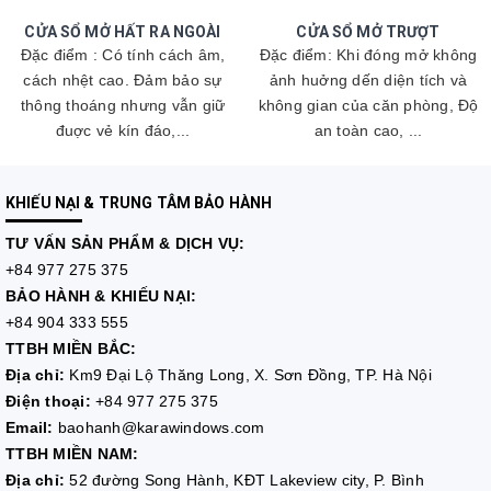
CỬA SỔ MỞ HẤT RA NGOÀI
CỬA SỔ MỞ TRƯỢT
Đặc điểm : Có tính cách âm,
Đặc điểm: Khi đóng mở không
cách nhệt cao. Đảm bảo sự
ảnh huởng dến diện tích và
thông thoáng nhưng vẫn giữ
không gian của căn phòng, Độ
đuợc vẻ kín đáo,...
an toàn cao, ...
KHIẾU NẠI & TRUNG TÂM BẢO HÀNH
TƯ VẤN
SẢN PHẨM & DỊCH VỤ:
+84 977 275 375
BẢO HÀNH & KHIẾU NẠI:
+84 904 333 555
TTBH MIỀN BẮC:
Địa chỉ:
Km9 Đại Lộ Thăng Long, X. Sơn Đồng, TP. Hà Nội
Điện thoại:
+84 977 275 375
Email:
baohanh@karawindows.com
TTBH MIỀN NAM:
Địa chỉ:
52 đường Song Hành, KĐT Lakeview city, P. Bình