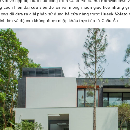
 với vẻ đẹp độc đáo của công trình Casa Pineta mà Karawindows v
g cách hiện đại của siêu dự án với mong muốn giao hoà những gì 
ows đã đưa ra giải pháp sử dụng hệ cửa nâng trượt
Hueck Volato 
ính lớn và độ cao khủng được nhập khẩu trực tiếp từ Châu Âu.