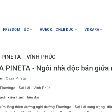
FREEDOM _ ÚC
HUECK _ CHLB ĐỨC
VỀ KARA
 PINETA _ VĨNH PHÚC
 PINETA - Ngôi nhà độc bản giữa 
án:
Casa Pineta
Flamingo - Đại Lải - Vĩnh Phúc
ách kiến trúc:
Hiện đại
giữa lòng thiên đường nghỉ dưỡng Flamingo - Đại Lải sang trọng, đẳ