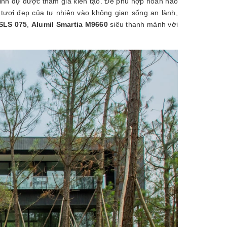
inh dự được tham gia kiến tạo. Để phù hợp hoàn hảo
tươi đẹp của tự nhiên vào không gian sống an lành,
SLS 075
,
Alumil Smartia M9660
siêu thanh mảnh với