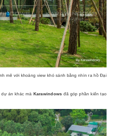
nh mẽ với khoảng view khó sánh bằng nhìn ra hồ Đại
c dự án khác mà
Karawindows
đã góp phần kiến tạo