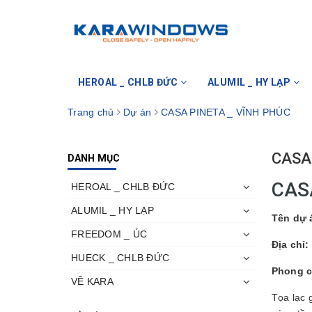
HEROAL _ CHLB ĐỨC
ALUMIL _ HY LẠP
Trang chủ
Dự án
CASA PINETA _ VĨNH PHÚC
CASA
DANH MỤC
CASA
HEROAL _ CHLB ĐỨC
ALUMIL _ HY LẠP
Tên dự 
FREEDOM _ ÚC
Địa chỉ:
HUECK _ CHLB ĐỨC
Phong c
VỀ KARA
Tọa lạc 