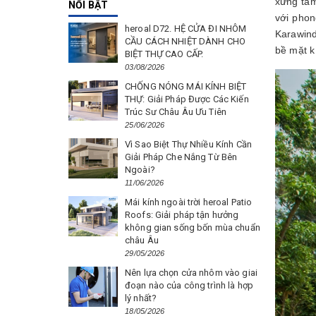
xứng tầm
NỔI BẬT
với phon
heroal D72. HỆ CỬA ĐI NHÔM
Karawind
CẦU CÁCH NHIỆT DÀNH CHO
bề mặt k
BIỆT THỰ CAO CẤP.
03/08/2026
CHỐNG NÓNG MÁI KÍNH BIỆT
THỰ: Giải Pháp Được Các Kiến
Trúc Sư Châu Âu Ưu Tiên
25/06/2026
Vì Sao Biệt Thự Nhiều Kính Cần
Giải Pháp Che Nắng Từ Bên
Ngoài?
11/06/2026
Mái kính ngoài trời heroal Patio
Roofs: Giải pháp tận hưởng
không gian sống bốn mùa chuẩn
châu Âu
29/05/2026
Nên lựa chọn cửa nhôm vào giai
đoạn nào của công trình là hợp
lý nhất?
18/05/2026