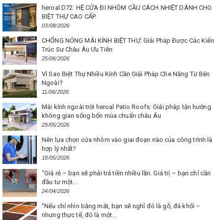
heroal D72. HỆ CỬA ĐI NHÔM CẦU CÁCH NHIỆT DÀNH CHO
BIỆT THỰ CAO CẤP.
03/08/2026
CHỐNG NÓNG MÁI KÍNH BIỆT THỰ: Giải Pháp Được Các Kiến
Trúc Sư Châu Âu Ưu Tiên
25/06/2026
Vì Sao Biệt Thự Nhiều Kính Cần Giải Pháp Che Nắng Từ Bên
Ngoài?
11/06/2026
Mái kính ngoài trời heroal Patio Roofs: Giải pháp tận hưởng
không gian sống bốn mùa chuẩn châu Âu
29/05/2026
Nên lựa chọn cửa nhôm vào giai đoạn nào của công trình là
hợp lý nhất?
18/05/2026
“Giá rẻ – bạn sẽ phải trả tiền nhiều lần. Giá trị – bạn chỉ cần
đầu tư một...
24/04/2026
“Nếu chỉ nhìn bằng mắt, bạn sẽ nghĩ đó là gỗ, đá khối –
nhưng thực tế, đó là một...