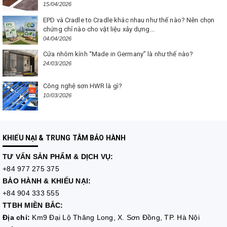
15/04/2026
EPD và Cradle to Cradle khác nhau như thế nào? Nên chọn
chứng chỉ nào cho vật liệu xây dựng...
04/04/2026
Cửa nhôm kính “Made in Germany” là như thế nào?
24/03/2026
Công nghệ sơn HWR là gì?
10/03/2026
KHIẾU NẠI & TRUNG TÂM BẢO HÀNH
TƯ VẤN
SẢN PHẨM & DỊCH VỤ:
+84 977 275 375
BẢO HÀNH & KHIẾU NẠI:
+84 904 333 555
TTBH MIỀN BẮC:
Địa chỉ:
Km9 Đại Lộ Thăng Long, X. Sơn Đồng, TP. Hà Nội