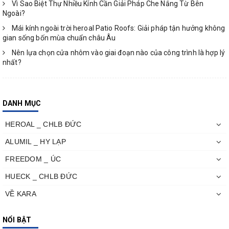
Vì Sao Biệt Thự Nhiều Kính Cần Giải Pháp Che Nắng Từ Bên
Ngoài?
Mái kính ngoài trời heroal Patio Roofs: Giải pháp tận hưởng không
gian sống bốn mùa chuẩn châu Âu
Nên lựa chọn cửa nhôm vào giai đoạn nào của công trình là hợp lý
nhất?
DANH MỤC
HEROAL _ CHLB ĐỨC
ALUMIL _ HY LẠP
FREEDOM _ ÚC
HUECK _ CHLB ĐỨC
VỀ KARA
NỔI BẬT