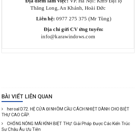
Địa điểm làm việc:
VP. Hà Nội: Km9 Đại lộ
Thăng Long, An Khánh, Hoài Đức
Liên hệ:
0977 275 375 (Mr Tùng)
Địa chỉ gửi CV ứng tuyển:
info@karawindows.com
BÀI VIẾT LIÊN QUAN
heroal D72. HỆ CỬA ĐI NHÔM CẦU CÁCH NHIỆT DÀNH CHO BIỆT
THỰ CAO CẤP.
CHỐNG NÓNG MÁI KÍNH BIỆT THỰ: Giải Pháp Được Các Kiến Trúc
Sư Châu Âu Ưu Tiên