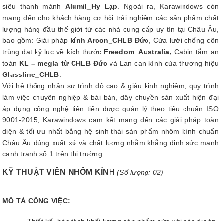
siêu thanh mảnh
Alumil_Hy Lạp
. Ngoài ra, Karawindows còn
mang đến cho khách hàng cơ hội trải nghiệm các sản phẩm chất
lượng hàng đầu thế giới từ các nhà cung cấp uy tín tại Châu Âu,
bao gồm: Giải pháp
kính Arcon_CHLB
Đức
, Cửa lưới chống côn
trùng đạt kỷ lục về kích thước
Freedom_Australia,
Cabin tắm an
toàn
KL – megla từ CHLB Đức
và Lan can kính của thương hiệu
Glassline_CHLB
.
Với hệ thống nhân sự trình độ cao & giàu kinh nghiệm, quy trình
làm việc chuyên nghiệp & bài bản, dây chuyền sản xuất hiện đại
áp dụng công nghệ tiên tiến được quản lý theo tiêu chuẩn ISO
9001-2015, Karawindows cam kết mang đến các giải pháp toàn
diện & tối ưu nhất bằng hệ sinh thái sản phẩm nhôm kính chuẩn
Châu Âu đúng xuất xứ và chất lượng nhằm khẳng định sức mạnh
cạnh tranh số 1 trên thị trường.
KỸ THUẬT VIÊN NHÔM KÍNH
(Số lượng: 02)
MÔ TẢ CÔNG VIỆC:
- Thiết kế, bóc tách khối lượng sản phẩm cửa với các dự án