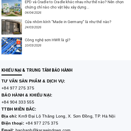
EPD và Cradle to Cradle khác nhau như thế nào? Nên chọn
chứng chỉ nào cho vật liệu xây dựng...
04/04/2026
Cửa nhôm kính “Made in Germany” là như thế nào?
24/03/2026
Công nghệ sơn HWR là gì?
10/03/2026
KHIẾU NẠI & TRUNG TÂM BẢO HÀNH
TƯ VẤN
SẢN PHẨM & DỊCH VỤ:
+84 977 275 375
BẢO HÀNH & KHIẾU NẠI:
+84 904 333 555
TTBH MIỀN BẮC:
Địa chỉ:
Km9 Đại Lộ Thăng Long, X. Sơn Đồng, TP. Hà Nội
Điện thoại:
+84 977 275 375
Email:
baohanh@karawindows.com