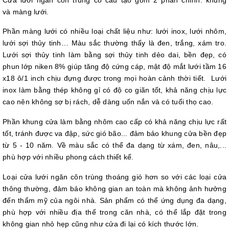
Cửa lưới ngăn côn trùng có cấu tạo gồm 2 phần chính: khung
và màng lưới.
Phần màng lưới có nhiều loại chất liệu như: lưới inox, lưới nhôm,
lưới sợi thủy tinh… Màu sắc thường thấy là đen, trắng, xám tro.
Lưới sợi thủy tinh làm bằng sợi thủy tinh dẻo dai, bền đẹp, có
phun lớp niken 8% giúp tăng độ cứng cáp, mật độ mắt lưới tầm 16
x18 ô/1 inch chịu đựng được trong mọi hoàn cảnh thời tiết. Lưới
inox làm bằng thép không gỉ có độ co giãn tốt, khả năng chịu lực
cao nên không sợ bị rách, dễ dàng uốn nắn và có tuổi thọ cao.
Phần khung cửa làm bằng nhôm cao cấp có khả năng chịu lực rất
tốt, tránh được va đập, sức gió bão... đảm bảo khung cửa bền đẹp
từ 5 - 10 năm. Về màu sắc có thể đa dạng từ xám, đen, nâu,...
phù hợp với nhiều phong cách thiết kế.
Loại cửa lưới ngăn côn trùng thoáng gió hơn so với các loại cửa
thông thường, đảm bảo không gian an toàn mà không ảnh hưởng
đến thẩm mỹ của ngôi nhà. Sản phẩm có thể ứng dụng đa dạng,
phù hợp với nhiều địa thế trong căn nhà, có thể lắp đặt trong
không gian nhỏ hẹp cũng như cửa đi lại có kích thước lớn.