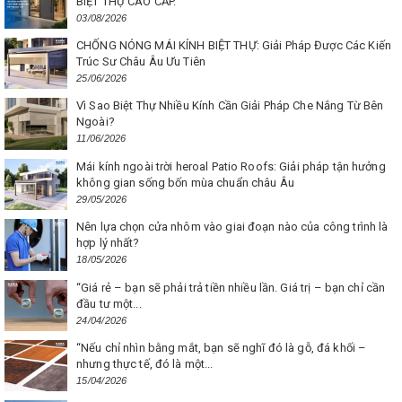
BIỆT THỰ CAO CẤP.
03/08/2026
CHỐNG NÓNG MÁI KÍNH BIỆT THỰ: Giải Pháp Được Các Kiến
Trúc Sư Châu Âu Ưu Tiên
25/06/2026
Vì Sao Biệt Thự Nhiều Kính Cần Giải Pháp Che Nắng Từ Bên
Ngoài?
11/06/2026
Mái kính ngoài trời heroal Patio Roofs: Giải pháp tận hưởng
không gian sống bốn mùa chuẩn châu Âu
29/05/2026
Nên lựa chọn cửa nhôm vào giai đoạn nào của công trình là
hợp lý nhất?
18/05/2026
“Giá rẻ – bạn sẽ phải trả tiền nhiều lần. Giá trị – bạn chỉ cần
đầu tư một...
24/04/2026
“Nếu chỉ nhìn bằng mắt, bạn sẽ nghĩ đó là gỗ, đá khối –
nhưng thực tế, đó là một...
15/04/2026