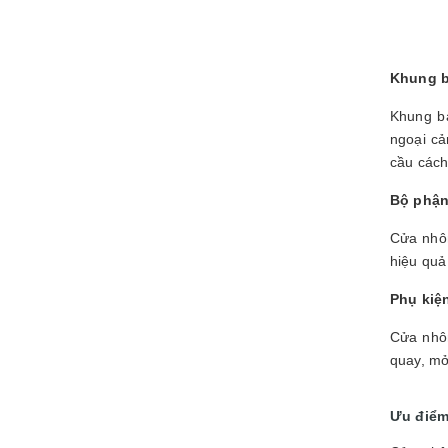
Khung b
Khung ba
ngoại cả
cầu cách
Bộ phận
Cửa nhôm
hiệu quả
Phụ kiệ
Cửa nhôm
quay, mở
Ưu điểm