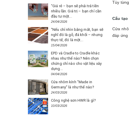
Tùy từng
“Giá rẻ – bạn sẽ phải trả tiền
nhiều lần. Giá trị – bạn chỉ cần
đầu tư một...
Cấu tạo
24/04/2026
Cửa nhôm
“Nếu chỉ nhìn bằng mắt, bạn sẽ
nghĩ đó là gỗ, đá khối – nhưng
đáp ứng 
thực tế, đó là một...
15/04/2026
EPD và Cradle to Cradle khác
nhau như thế nào? Nên chọn
chứng chỉ nào cho vật liệu xây
dựng...
04/04/2026
Cửa nhôm kính “Made in
Germany” là như thế nào?
24/03/2026
Công nghệ sơn HWR là gì?
10/03/2026