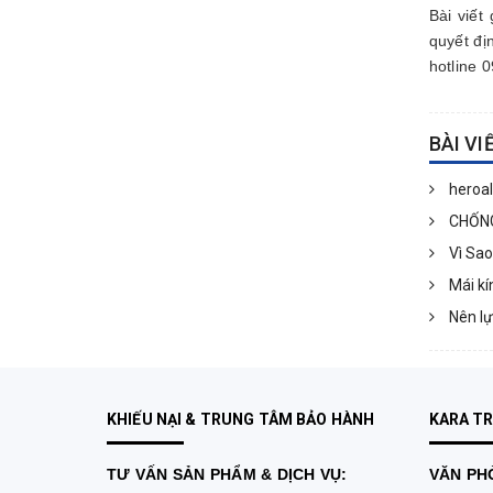
Bài viết
quyết đị
hotline 
BÀI VI
heroa
CHỐNG 
Vì Sao
Mái kí
Nên lự
KHIẾU NẠI & TRUNG TÂM BẢO HÀNH
KARA T
TƯ VẤN
SẢN PHẨM & DỊCH VỤ:
VĂN PHÒ