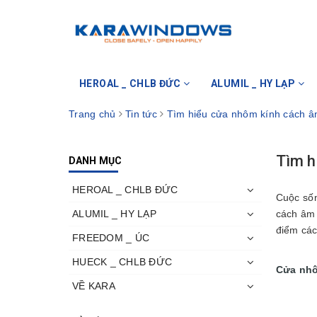
HEROAL _ CHLB ĐỨC
ALUMIL _ HY LẠP
Trang chủ
Tin tức
Tìm hiểu cửa nhôm kính cách â
Tìm h
DANH MỤC
HEROAL _ CHLB ĐỨC
Cuộc sốn
ALUMIL _ HY LẠP
cách âm 
điểm các
FREEDOM _ ÚC
HUECK _ CHLB ĐỨC
Cửa nhô
VỀ KARA