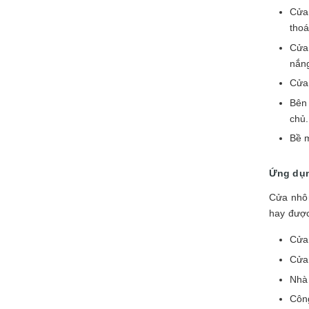
Cửa
thoá
Cửa 
nắng
Cửa 
Bên 
chủ.
Bề m
Ứng dụn
Cửa nhôm
hay được
Cửa 
Cửa 
Nhà
Công