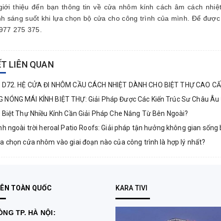
 giới thiệu đến bạn thông tin về cửa nhôm kính cách âm cách nhiệ
nh sáng suốt khi lựa chọn bộ cửa cho công trình của mình. Để được 
0977 275 375.
ẾT LIÊN QUAN
l D72. HỆ CỬA ĐI NHÔM CẦU CÁCH NHIỆT DÀNH CHO BIỆT THỰ CAO CẤ
NÓNG MÁI KÍNH BIỆT THỰ: Giải Pháp Được Các Kiến Trúc Sư Châu Âu
 Biệt Thự Nhiều Kính Cần Giải Pháp Che Nắng Từ Bên Ngoài?
nh ngoài trời heroal Patio Roofs: Giải pháp tận hưởng không gian số
a chọn cửa nhôm vào giai đoạn nào của công trình là hợp lý nhất?
RÊN TOÀN QUỐC
KARA TIVI
NG TP. HÀ NỘI: