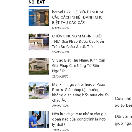
NỔI BẬT
heroal D72. HỆ CỬA ĐI NHÔM
CẦU CÁCH NHIỆT DÀNH CHO
BIỆT THỰ CAO CẤP.
03/08/2026
CHỐNG NÓNG MÁI KÍNH BIỆT
THỰ: Giải Pháp Được Các Kiến
Trúc Sư Châu Âu Ưu Tiên
25/06/2026
Vì Sao Biệt Thự Nhiều Kính Cần
Giải Pháp Che Nắng Từ Bên
Ngoài?
11/06/2026
Mái kính ngoài trời heroal Patio
Roofs: Giải pháp tận hưởng
không gian sống bốn mùa chuẩn
Cửa nhôm
châu Âu
ào từ bê
29/05/2026
Nên lựa chọn cửa nhôm vào giai
Đối với 
đoạn nào của công trình là hợp
giúp ngă
lý nhất?
18/05/2026