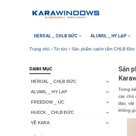
HEROAL _ CHLB ĐỨC
ALUMIL _ HY LẠP
Trang chủ
Tin tức
Sản phẩm cabin tắm CHLB Đức 
Sản p
DANH MỤC
Kara
HEROAL _ CHLB ĐỨC
Trong ki
ALUMIL _ HY LẠP
các chủ 
FREEDOM _ ÚC
đạo, vật
không gi
HUECK _ CHLB ĐỨC
VỀ KARA