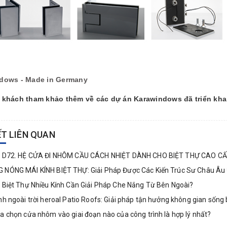
dows - Made in Germany
 khách tham khảo thêm về các dự án Karawindows đã triển kha
ẾT LIÊN QUAN
l D72. HỆ CỬA ĐI NHÔM CẦU CÁCH NHIỆT DÀNH CHO BIỆT THỰ CAO CẤ
NÓNG MÁI KÍNH BIỆT THỰ: Giải Pháp Được Các Kiến Trúc Sư Châu Âu
 Biệt Thự Nhiều Kính Cần Giải Pháp Che Nắng Từ Bên Ngoài?
nh ngoài trời heroal Patio Roofs: Giải pháp tận hưởng không gian số
a chọn cửa nhôm vào giai đoạn nào của công trình là hợp lý nhất?