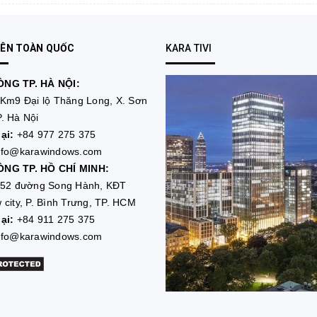
RÊN TOÀN QUỐC
KARA TIVI
NG TP. HÀ NỘI:
Km9 Đại lộ Thăng Long, X. Sơn
. Hà Nội
ại:
+84 977 275 375
nfo@karawindows.com
NG TP. HỒ CHÍ MINH:
52 đường Song Hành, KĐT
 city, P. Bình Trưng, TP. HCM
ại:
+84 911 275 375
nfo@karawindows.com