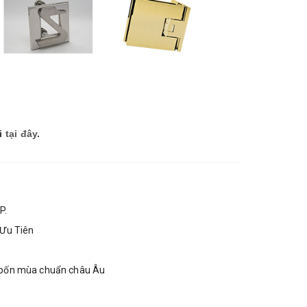
i
tại đây
.
P.
 Ưu Tiên
ng bốn mùa chuẩn châu Âu