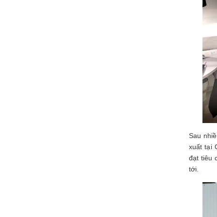
Sau nhiề
xuất tại
đạt tiêu
tới.