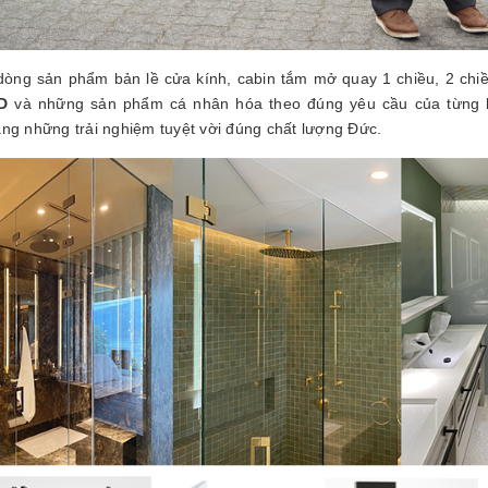
dòng sản phẩm bản lề cửa kính, cabin tắm mở quay 1 chiều, 2 chi
D
và những sản phẩm cá nhân hóa theo đúng yêu cầu của từng 
ng những trải nghiệm tuyệt vời đúng chất lượng Đức.