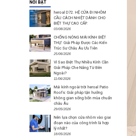
NỔI BẬT
heroal D72. HỆ CỬA ĐI NHÔM
CẦU CÁCH NHIỆT DÀNH CHO
BIỆT THỰ CAO CẤP.
03/08/2026
CHỐNG NÓNG MÁI KÍNH BIỆT
THỰ: Giải Pháp Được Các Kiến
Trúc Sư Châu Âu Ưu Tiên
25/06/2026
Vì Sao Biệt Thự Nhiều Kính Cần
Giải Pháp Che Nắng Từ Bên
Ngoài?
11/06/2026
Mái kính ngoài trời heroal Patio
Roofs: Giải pháp tận hưởng
không gian sống bốn mùa chuẩn
châu Âu
29/05/2026
Nên lựa chọn cửa nhôm vào giai
đoạn nào của công trình là hợp
lý nhất?
18/05/2026