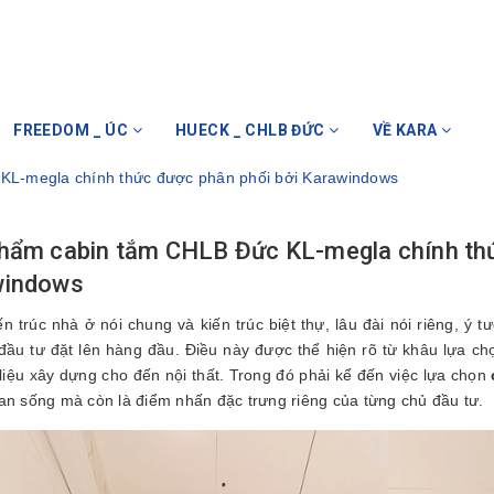
FREEDOM _ ÚC
HUECK _ CHLB ĐỨC
VỀ KARA
KL-megla chính thức được phân phối bởi Karawindows
hẩm cabin tắm CHLB Đức KL-megla chính thứ
windows
ến trúc nhà ở nói chung và kiến trúc biệt thự, lâu đài nói riêng, ý
đầu tư đặt lên hàng đầu. Điều này được thể hiện rõ từ khâu lựa chọ
 liệu xây dựng cho đến nội thất. Trong đó phải kể đến việc lựa chọn
an sống mà còn là điểm nhấn đặc trưng riêng của từng chủ đầu tư.