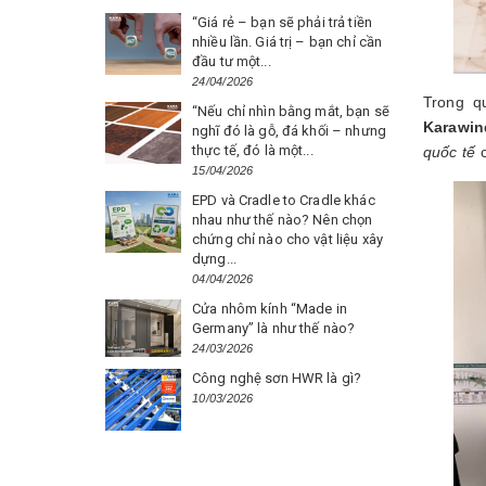
“Giá rẻ – bạn sẽ phải trả tiền
nhiều lần. Giá trị – bạn chỉ cần
đầu tư một...
24/04/2026
Trong q
“Nếu chỉ nhìn bằng mắt, bạn sẽ
Karawi
nghĩ đó là gỗ, đá khối – nhưng
thực tế, đó là một...
quốc tế
c
15/04/2026
EPD và Cradle to Cradle khác
nhau như thế nào? Nên chọn
chứng chỉ nào cho vật liệu xây
dựng...
04/04/2026
Cửa nhôm kính “Made in
Germany” là như thế nào?
24/03/2026
Công nghệ sơn HWR là gì?
10/03/2026