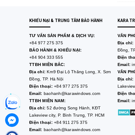
KHIẾU NẠI & TRUNG TÂM BẢO HÀNH
KARA T
TƯ VẤN
SẢN PHẨM & DỊCH VỤ:
VĂN PHÒ
+84 977 275 375
Địa chỉ:
BẢO HÀNH & KHIẾU NẠI:
Đồng, TP
+84 904 333 555
Điện tho
TTBH MIỀN BẮC:
Email:
i
Địa chỉ:
Km9 Đại Lộ Thăng Long, X. Sơn
VĂN PHÒ
Đồng, TP. Hà Nội
Địa chỉ:
Điện thoại:
+84 977 275 375
Lakeview
Email:
baohanh@karawindows.com
Điện tho
TTBH MIỀN NAM:
Email:
i
Địa chỉ:
52 đường Song Hành, KĐT
Lakeview city, P. Bình Trưng, TP. HCM
Điện thoại:
+84 911 275 375
Email:
baohanh@karawindows.com