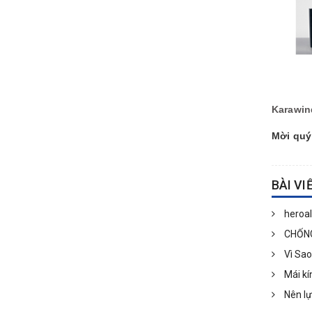
Karawin
Mời quý
BÀI VI
heroa
CHỐNG 
Vì Sao
Mái kí
Nên lự