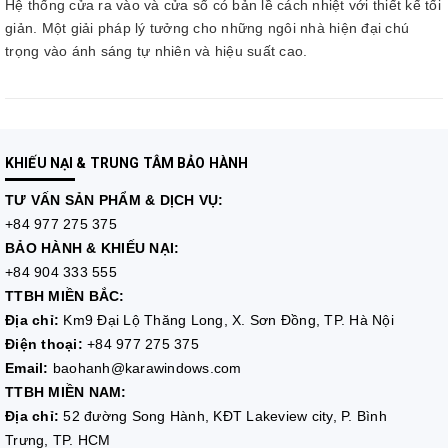
Hệ thống cửa ra vào và cửa sổ có bản lề cách nhiệt với thiết kế tối
giản. Một giải pháp lý tưởng cho những ngôi nhà hiện đại chú
trọng vào ánh sáng tự nhiên và hiệu suất cao.
KHIẾU NẠI & TRUNG TÂM BẢO HÀNH
TƯ VẤN
SẢN PHẨM & DỊCH VỤ:
+84 977 275 375
BẢO HÀNH & KHIẾU NẠI:
+84 904 333 555
TTBH MIỀN BẮC:
Địa chỉ:
Km9 Đại Lộ Thăng Long, X. Sơn Đồng, TP. Hà Nội
Điện thoại:
+84 977 275 375
Email:
baohanh@karawindows.com
TTBH MIỀN NAM:
Địa chỉ:
52 đường Song Hành, KĐT Lakeview city, P. Bình
Trưng, TP. HCM