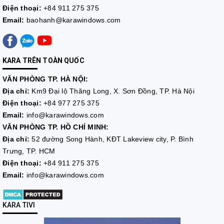
Điện thoại:
+84 911 275 375
Email:
baohanh@karawindows.com
KARA TRÊN TOÀN QUỐC
VĂN PHÒNG TP. HÀ NỘI:
Địa chỉ:
Km9 Đại lộ Thăng Long, X. Sơn Đồng, TP. Hà Nội
Điện thoại:
+84 977 275 375
Email:
info@karawindows.com
VĂN PHÒNG TP. HỒ CHÍ MINH:
Địa chỉ:
52 đường Song Hành, KĐT Lakeview city, P. Bình
Trưng, TP. HCM
Điện thoại:
+84 911 275 375
Email:
info@karawindows.com
KARA TIVI