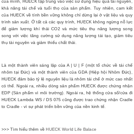
của mình, HUECK tập trung vào việc sử dụng hiệu quả tài nguyên,
khả năng tái chế và tuổi thọ của sản phẩm. Tuy nhiên, cam kết
của HUECK về tính bền vững không chỉ dừng lại ở vật liệu và quy
trình sản xuất. Ở tất cả các quy trình, HUECK không ngừng nỗ lực
để giảm lượng khí thải CO2 và mức tiêu thụ năng lượng song
song với việc tăng cường sử dụng năng lượng tái tạo, giảm tiêu
thụ tài nguyên và giảm thiểu chất thải.
Là một thành viên sáng lập của A | U | F (một tổ chức về tái chế
nhôm tại Đức) và một thành viên của GDA (Hiệp hội Nhôm Đức),
HUECK đảm bảo tỷ lệ nguyên liệu là nhôm tái chế ở mức cao nhất
có thể. Ngoài ra, nhiều dòng sản phẩm HUECK được chứng nhận
EDP (Sản phẩm vì môi trường). Ngoài ra, hệ thống cửa sổ/cửa đi
HUECK Lambda WS / DS 075 cũng được trao chứng nhận Cradle
to Cradle - vì sự phát triển bền vững của nền kinh tế.
>>> Tìm hiểu thêm về
HUECK World Life Balace