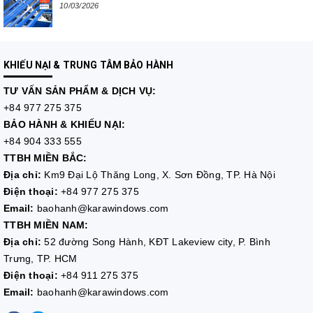
10/03/2026
KHIẾU NẠI & TRUNG TÂM BẢO HÀNH
TƯ VẤN
SẢN PHẨM & DỊCH VỤ:
+84 977 275 375
BẢO HÀNH & KHIẾU NẠI:
+84 904 333 555
TTBH MIỀN BẮC:
Địa chỉ:
Km9 Đại Lộ Thăng Long, X. Sơn Đồng, TP. Hà Nội
Điện thoại:
+84 977 275 375
Email:
baohanh@karawindows.com
TTBH MIỀN NAM:
Địa chỉ:
52 đường Song Hành, KĐT Lakeview city, P. Bình
Trưng, TP. HCM
Điện thoại:
+84 911 275 375
Email:
baohanh@karawindows.com