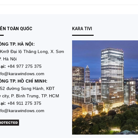
RÊN TOÀN QUỐC
KARA TIVI
NG TP. HÀ NỘI:
Km9 Đại lộ Thăng Long, X. Sơn
. Hà Nội
ại:
+84 977 275 375
nfo@karawindows.com
NG TP. HỒ CHÍ MINH:
52 đường Song Hành, KĐT
 city, P. Bình Trưng, TP. HCM
ại:
+84 911 275 375
nfo@karawindows.com