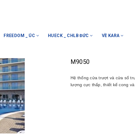
FREEDOM _ ÚC
HUECK _ CHLB ĐỨC
VỀ KARA
M9050
Hệ thống cửa trượt và cửa sổ tr
lượng cực thấp, thiết kế cong và 