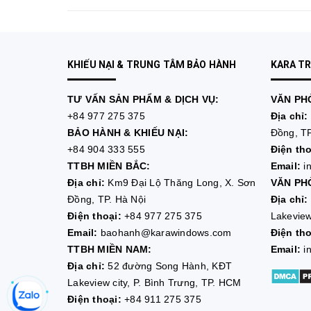
KHIẾU NẠI & TRUNG TÂM BẢO HÀNH
KARA T
TƯ VẤN
SẢN PHẨM & DỊCH VỤ:
VĂN PHÒ
+84 977 275 375
Địa chỉ:
BẢO HÀNH & KHIẾU NẠI:
Đồng, TP
+84 904 333 555
Điện tho
TTBH MIỀN BẮC:
Email:
i
Địa chỉ:
Km9 Đại Lộ Thăng Long, X. Sơn
VĂN PHÒ
Đồng, TP. Hà Nội
Địa chỉ:
Điện thoại:
+84 977 275 375
Lakeview
Email:
baohanh@karawindows.com
Điện tho
TTBH MIỀN NAM:
Email:
i
Địa chỉ:
52 đường Song Hành, KĐT
Lakeview city, P. Bình Trưng, TP. HCM
Điện thoại:
+84 911 275 375