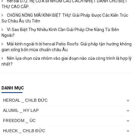
heroal D72. HỆ CỬA ĐI NHÔM CẦU CÁCH NHIỆT DÀNH CHO BIỆT
THỰ CAO CẤP.
CHỐNG NÓNG MÁI KÍNH BIỆT THỰ: Giải Pháp Được Các Kiến Trúc
Sư Châu Âu Ưu Tiên
Vì Sao Biệt Thự Nhiều Kính Cần Giải Pháp Che Nắng Từ Bên
Ngoài?
Mái kính ngoài trời heroal Patio Roofs: Giải pháp tận hưởng không
gian sống bốn mùa chuẩn châu Âu
Nên lựa chọn cửa nhôm vào giai đoạn nào của công trình là hợp lý
nhất?
DANH MỤC
HEROAL _ CHLB ĐỨC
ALUMIL _ HY LẠP
FREEDOM _ ÚC
HUECK _ CHLB ĐỨC