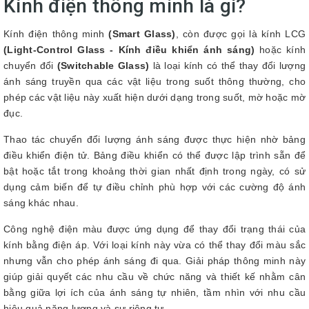
Kính điện thông minh là gì?
Kính điện thông minh
(Smart Glass)
, còn được gọi là kính LCG
(Light-Control Glass - Kính điều khiển ánh sáng)
hoặc kính
chuyển đổi
(Switchable Glass)
là loại kính có thể thay đổi lượng
ánh sáng truyền qua các vật liệu trong suốt thông thường, cho
phép các vật liệu này xuất hiện dưới dạng trong suốt, mờ hoặc mờ
đục.
Thao tác chuyển đổi lượng ánh sáng được thực hiện nhờ bảng
điều khiển điện tử. Bảng điều khiển có thể được lập trình sẵn để
bật hoặc tắt trong khoảng thời gian nhất định trong ngày, có sử
dụng cảm biến để tự điều chỉnh phù hợp với các cường độ ánh
sáng khác nhau.
Công nghệ điện màu được ứng dụng để thay đổi trạng thái của
kính bằng điện áp. Với loại kính này vừa có thể thay đổi màu sắc
nhưng vẫn cho phép ánh sáng đi qua. Giải pháp thông minh này
giúp giải quyết các nhu cầu về chức năng và thiết kế nhằm cân
bằng giữa lợi ích của ánh sáng tự nhiên, tầm nhìn với nhu cầu
hiệu quả năng lượng và sự riêng tư.