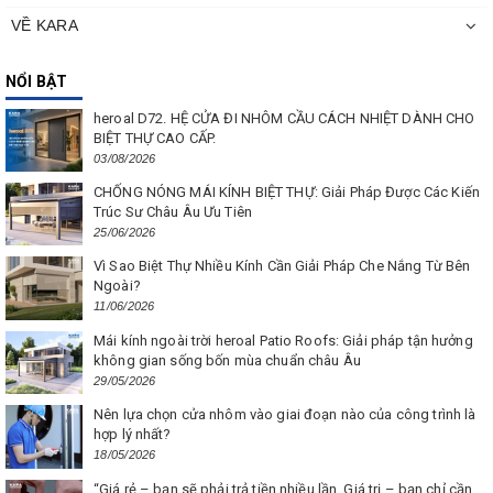
VỀ KARA
NỔI BẬT
heroal D72. HỆ CỬA ĐI NHÔM CẦU CÁCH NHIỆT DÀNH CHO
BIỆT THỰ CAO CẤP.
03/08/2026
CHỐNG NÓNG MÁI KÍNH BIỆT THỰ: Giải Pháp Được Các Kiến
Trúc Sư Châu Âu Ưu Tiên
25/06/2026
Vì Sao Biệt Thự Nhiều Kính Cần Giải Pháp Che Nắng Từ Bên
Ngoài?
11/06/2026
Mái kính ngoài trời heroal Patio Roofs: Giải pháp tận hưởng
không gian sống bốn mùa chuẩn châu Âu
29/05/2026
Nên lựa chọn cửa nhôm vào giai đoạn nào của công trình là
hợp lý nhất?
18/05/2026
“Giá rẻ – bạn sẽ phải trả tiền nhiều lần. Giá trị – bạn chỉ cần