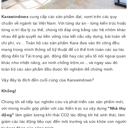
Karawindows
cung cấp các sản phẩm đạt, vượt trên các quy
chuẩn về ngành tại Việt Nam. Với từng dự án - từng kiến trúc hoặc
từng vị trí địa lý cụ thể, chúng tôi đáp ứng bằng các hệ nhôm khác
nhau để giải quyết sự bền vững của kết cấu xây dựng, bài toán về
chi phí, vv… Toàn bộ các sản phẩm Kara đưa vào thi công đều
mang trong mình thông số kỹ thuật để có thể tính toán các sự tác
động đến từ Tải trọng gió, động đất hay các yếu tố nội ngoại quan
khác như nhiệt năng, an ninh chống trộm,vv....và ngay sau đó
toàn bộ các sản phẩm đều được thí nghiệm để chứng minh.
Vậy đây là đích đến cuối cùng của Karawindows?
Không!
Chúng tôi sẽ tiếp tục nghiên cứu và phát triển các sản phẩm mới,
với mong muốn góp phần với các Kiến trúc sư xây dựng
"Nhà thụ
động"
làm giảm lượng khí thải CO2 tác động tới hệ sinh thái, làm
giảm các tác động tiêu cực đến môi trường và sức khỏe con người
từ hoạt động của công trình.