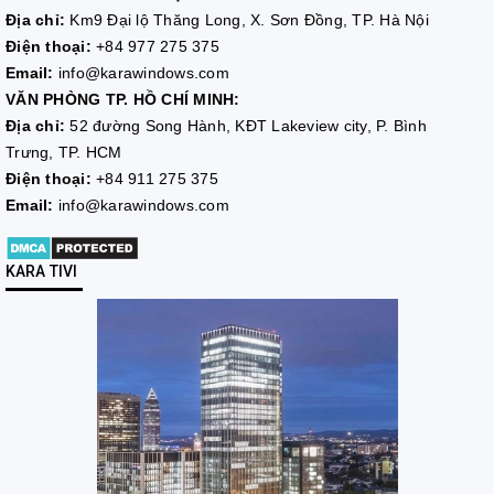
Địa chỉ:
Km9 Đại lộ Thăng Long, X. Sơn Đồng, TP. Hà Nội
Điện thoại:
+84 977 275 375
Email:
info@karawindows.com
VĂN PHÒNG TP. HỒ CHÍ MINH:
Địa chỉ:
52 đường Song Hành, KĐT Lakeview city, P. Bình
Trưng, TP. HCM
Điện thoại:
+84 911 275 375
Email:
info@karawindows.com
KARA TIVI