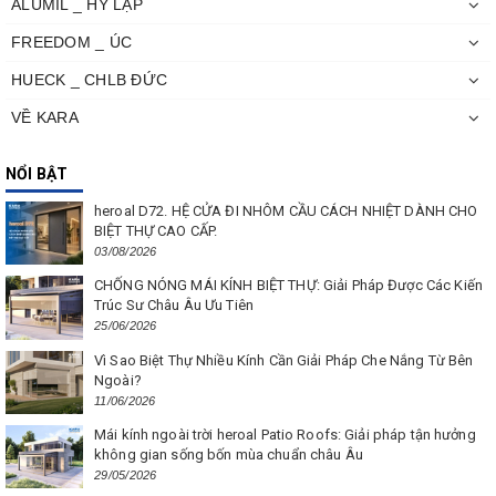
ALUMIL _ HY LẠP
FREEDOM _ ÚC
HUECK _ CHLB ĐỨC
VỀ KARA
NỔI BẬT
heroal D72. HỆ CỬA ĐI NHÔM CẦU CÁCH NHIỆT DÀNH CHO
BIỆT THỰ CAO CẤP.
03/08/2026
CHỐNG NÓNG MÁI KÍNH BIỆT THỰ: Giải Pháp Được Các Kiến
Trúc Sư Châu Âu Ưu Tiên
25/06/2026
Vì Sao Biệt Thự Nhiều Kính Cần Giải Pháp Che Nắng Từ Bên
Ngoài?
11/06/2026
Mái kính ngoài trời heroal Patio Roofs: Giải pháp tận hưởng
không gian sống bốn mùa chuẩn châu Âu
29/05/2026