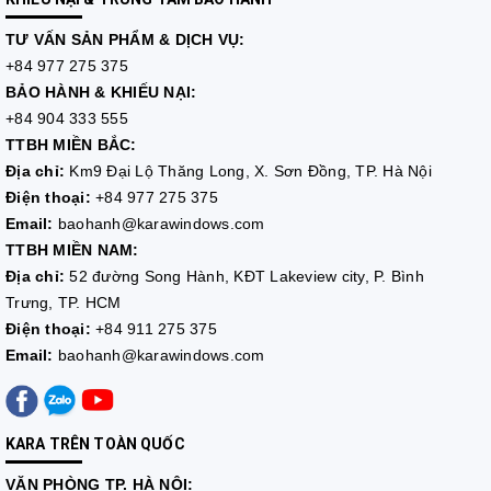
TƯ VẤN
SẢN PHẨM & DỊCH VỤ:
+84 977 275 375
BẢO HÀNH & KHIẾU NẠI:
+84 904 333 555
TTBH MIỀN BẮC:
Địa chỉ:
Km9 Đại Lộ Thăng Long, X. Sơn Đồng, TP. Hà Nội
Điện thoại:
+84 977 275 375
Email:
baohanh@karawindows.com
TTBH MIỀN NAM:
Địa chỉ:
52 đường Song Hành, KĐT Lakeview city, P. Bình
Trưng, TP. HCM
Điện thoại:
+84 911 275 375
Email:
baohanh@karawindows.com
KARA TRÊN TOÀN QUỐC
VĂN PHÒNG TP. HÀ NỘI: