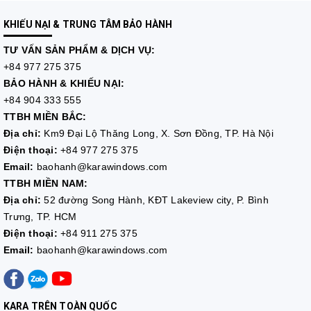
KHIẾU NẠI & TRUNG TÂM BẢO HÀNH
TƯ VẤN
SẢN PHẨM & DỊCH VỤ:
+84 977 275 375
BẢO HÀNH & KHIẾU NẠI:
+84 904 333 555
TTBH MIỀN BẮC:
Địa chỉ:
Km9 Đại Lộ Thăng Long, X. Sơn Đồng, TP. Hà Nội
Điện thoại:
+84 977 275 375
Email:
baohanh@karawindows.com
TTBH MIỀN NAM:
Địa chỉ:
52 đường Song Hành, KĐT Lakeview city, P. Bình
Trưng, TP. HCM
Điện thoại:
+84 911 275 375
Email:
baohanh@karawindows.com
KARA TRÊN TOÀN QUỐC