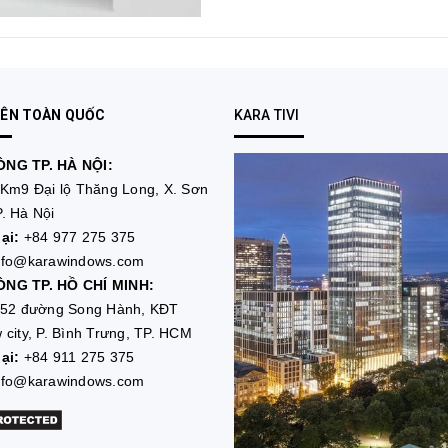
RÊN TOÀN QUỐC
KARA TIVI
NG TP. HÀ NỘI:
Km9 Đại lộ Thăng Long, X. Sơn
. Hà Nội
ại:
+84 977 275 375
nfo@karawindows.com
NG TP. HỒ CHÍ MINH:
52 đường Song Hành, KĐT
 city, P. Bình Trưng, TP. HCM
ại:
+84 911 275 375
nfo@karawindows.com