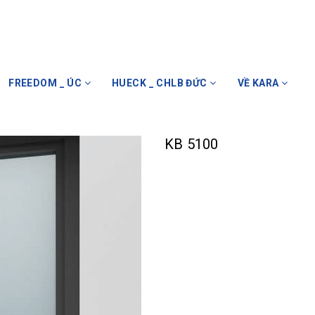
FREEDOM _ ÚC
HUECK _ CHLB ĐỨC
VỀ KARA
KB 5100