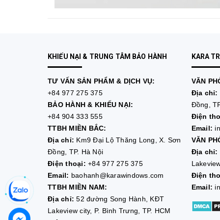
KHIẾU NẠI & TRUNG TÂM BẢO HÀNH
KARA T
TƯ VẤN
SẢN PHẨM & DỊCH VỤ:
VĂN PHÒ
+84 977 275 375
Địa chỉ:
BẢO HÀNH & KHIẾU NẠI:
Đồng, TP
+84 904 333 555
Điện tho
TTBH MIỀN BẮC:
Email:
i
Địa chỉ:
Km9 Đại Lộ Thăng Long, X. Sơn
VĂN PHÒ
Đồng, TP. Hà Nội
Địa chỉ:
Điện thoại:
+84 977 275 375
Lakeview
Email:
baohanh@karawindows.com
Điện tho
TTBH MIỀN NAM:
Email:
i
Địa chỉ:
52 đường Song Hành, KĐT
Lakeview city, P. Bình Trưng, TP. HCM