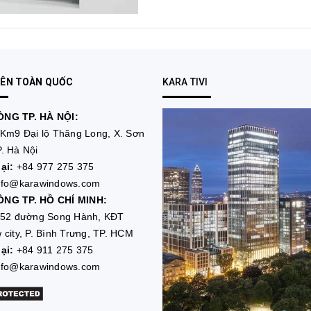
RÊN TOÀN QUỐC
KARA TIVI
NG TP. HÀ NỘI:
Km9 Đại lộ Thăng Long, X. Sơn
. Hà Nội
ại:
+84 977 275 375
nfo@karawindows.com
NG TP. HỒ CHÍ MINH:
52 đường Song Hành, KĐT
 city, P. Bình Trưng, TP. HCM
ại:
+84 911 275 375
nfo@karawindows.com