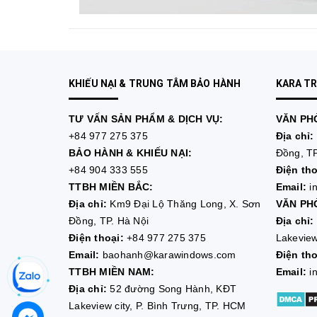
KHIẾU NẠI & TRUNG TÂM BẢO HÀNH
KARA T
TƯ VẤN
SẢN PHẨM & DỊCH VỤ:
VĂN PHÒ
+84 977 275 375
Địa chỉ:
BẢO HÀNH & KHIẾU NẠI:
Đồng, TP
+84 904 333 555
Điện tho
TTBH MIỀN BẮC:
Email:
i
Địa chỉ:
Km9 Đại Lộ Thăng Long, X. Sơn
VĂN PHÒ
Đồng, TP. Hà Nội
Địa chỉ:
Điện thoại:
+84 977 275 375
Lakeview
Email:
baohanh@karawindows.com
Điện tho
TTBH MIỀN NAM:
Email:
i
Địa chỉ:
52 đường Song Hành, KĐT
Lakeview city, P. Bình Trưng, TP. HCM