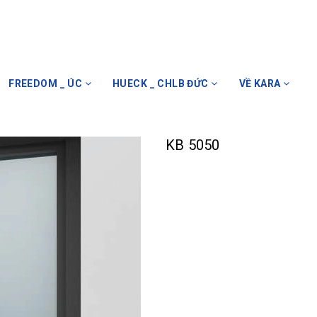
FREEDOM _ ÚC
HUECK _ CHLB ĐỨC
VỀ KARA
KB 5050