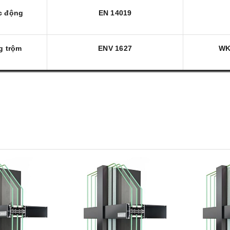
c động
EN 14019
g trộm
ENV 1627
WK