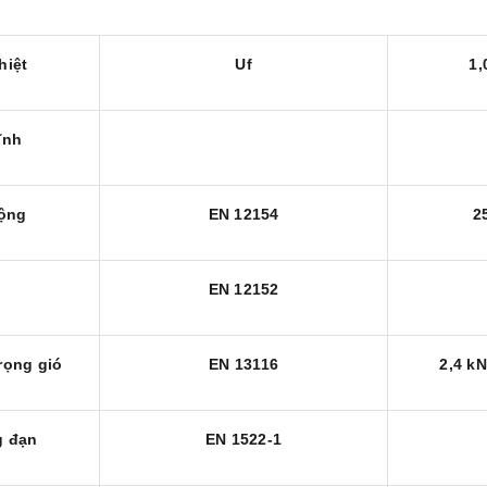
hiệt
Uf
1,
ĩnh
động
EN 12154
2
EN 12152
rọng gió
EN 13116
2,4 kN
g đạn
EN 1522-1