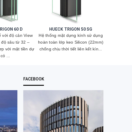
RIGON 60 D
HUECK TRIGON 50 SG
HUECK 
tế với độ cản View
Hệ thống mặt dựng kính sử dụng
Hệ thống mặ
 độ sâu từ 32 –
hoàn toàn lớp keo Silicon (22mm)
hoàn toàn lớ
p với mặt tiền dự
chống chịu thời tiết liên kết kín...
chống chịu th
có ...
FACEBOOK