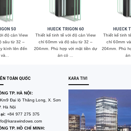
IGON 50
HUECK TRIGON 60
HUECK T
với độ cản View
Thiết kế tinh tế với độ cản View
Thiết kế tinh 
 sâu từ 32 –
chỉ 60mm và độ sâu từ 32 –
chỉ 60mm và
 kính lên đến
204mm. Phù hợp với mặt tiền dự
204mm. Phù hợ
và...
án có ...
án 
RÊN TOÀN QUỐC
KARA TIVI
NG TP. HÀ NỘI:
Km9 Đại lộ Thăng Long, X. Sơn
. Hà Nội
ại:
+84 977 275 375
nfo@karawindows.com
NG TP. HỒ CHÍ MINH: