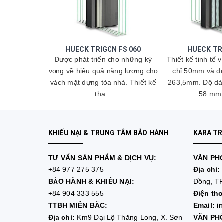
 FS 050
HUECK TRIGON FS 060
HUECK TR
ho những kỳ
Được phát triển cho những kỳ
Thiết kế tinh tế 
iệu quả năng
vọng về hiệu quả năng lượng cho
chỉ 50mm và độ
ặt dựng tòa
vách mặt dựng tòa nhà. Thiết kế
263,5mm. Độ dày
...
tha...
58 mm 
KHIẾU NẠI & TRUNG TÂM BẢO HÀNH
KARA T
TƯ VẤN
SẢN PHẨM & DỊCH VỤ:
VĂN PHÒ
+84 977 275 375
Địa chỉ:
BẢO HÀNH & KHIẾU NẠI:
Đồng, TP
+84 904 333 555
Điện tho
TTBH MIỀN BẮC:
Email:
i
Địa chỉ:
Km9 Đại Lộ Thăng Long, X. Sơn
VĂN PHÒ