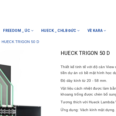
FREEDOM _ ÚC
HUECK _ CHLB ĐỨC
VỀ KARA
HUECK TRIGON 50 D
HUECK TRIGON 50 D
Thiết kế tinh tế với độ cản Vie
tiền dự án có bề mặt hình học 
Độ dày kính từ 20 - 58 mm.
Vật liệu cách nhiệt được làm bằn
khoang trống được chèn bổ sun
Tương thích với Hueck Lambda
Ứng dụng: Vách kính mặt dựng.