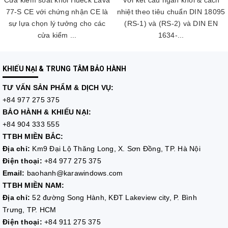
Cửa kiểm soát khói Hueck Lava
Với kết cấu ngăn khói & cách
77-S CE với chứng nhận CE là
nhiệt theo tiêu chuẩn DIN 18095
sự lựa chọn lý tưởng cho các
(RS-1) và (RS-2) và DIN EN
cửa kiểm ...
1634-...
KHIẾU NẠI & TRUNG TÂM BẢO HÀNH
TƯ VẤN
SẢN PHẨM & DỊCH VỤ:
+84 977 275 375
BẢO HÀNH & KHIẾU NẠI:
+84 904 333 555
TTBH MIỀN BẮC:
Địa chỉ:
Km9 Đại Lộ Thăng Long, X. Sơn Đồng, TP. Hà Nội
Điện thoại:
+84 977 275 375
Email:
baohanh@karawindows.com
TTBH MIỀN NAM:
Địa chỉ:
52 đường Song Hành, KĐT Lakeview city, P. Bình
Trưng, TP. HCM
Điện thoại:
+84 911 275 375