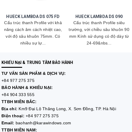
HUECK LAMBDA DS 075 FD
HUECK LAMBDA DS 090
Cấu trúc thanh Profile với khả
Cấu trúc thanh Profile siêu
năng cách âm cách nhiệt cao,
trường, với chiều sâu khuôn 90
với độ sâu khuôn 75mm. Có
mm Kính sử dụng có độ dày từ
nhiều sự lự...
24-69&nbs...
KHIẾU NẠI & TRUNG TÂM BẢO HÀNH
TƯ VẤN
SẢN PHẨM & DỊCH VỤ:
+84 977 275 375
BẢO HÀNH & KHIẾU NẠI:
+84 904 333 555
TTBH MIỀN BẮC:
Địa chỉ:
Km9 Đại Lộ Thăng Long, X. Sơn Đồng, TP. Hà Nội
Điện thoại:
+84 977 275 375
Email:
baohanh@karawindows.com
TTBH MIỀN NAM: