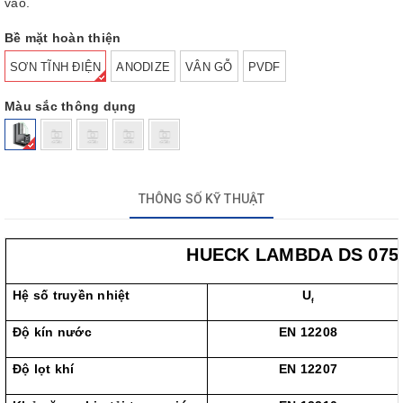
vào.
Bề mặt hoàn thiện
SƠN TĨNH ĐIỆN
ANODIZE
VÂN GỖ
PVDF
Màu sắc thông dụng
THÔNG SỐ KỸ THUẬT
HUECK LAMBDA DS 075
Hệ số truyền nhiệt
U
f
Độ kín nước
EN 12208
Độ lọt khí
EN 12207