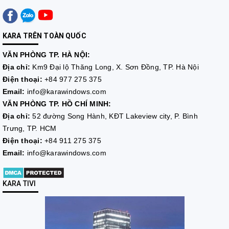
KARA TRÊN TOÀN QUỐC
VĂN PHÒNG TP. HÀ NỘI:
Địa chỉ:
Km9 Đại lộ Thăng Long, X. Sơn Đồng, TP. Hà Nội
Điện thoại:
+84 977 275 375
Email:
info@karawindows.com
VĂN PHÒNG TP. HỒ CHÍ MINH:
Địa chỉ:
52 đường Song Hành, KĐT Lakeview city, P. Bình
Trưng, TP. HCM
Điện thoại:
+84 911 275 375
Email:
info@karawindows.com
KARA TIVI