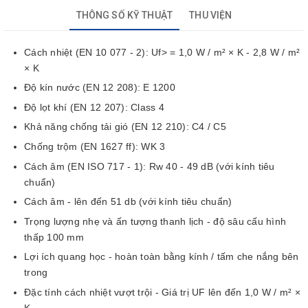
THÔNG SỐ KỸ THUẬT
THU VIỆN
Cách nhiệt (EN 10 077 - 2): Uf> = 1,0 W / m² × K - 2,8 W / m²
× K
Độ kín nước (EN 12 208): E 1200
Độ lọt khí (EN 12 207): Class 4
Khả năng chống tải gió (EN 12 210): C4 / C5
Chống trộm (EN 1627 ff): WK 3
Cách âm (EN ISO 717 - 1): Rw 40 - 49 dB (với kính tiêu
chuẩn)
Cách âm - lên đến 51 db (với kính tiêu chuẩn)
Trọng lượng nhẹ và ấn tượng thanh lịch - độ sâu cấu hình
thấp 100 mm
Lợi ích quang học - hoàn toàn bằng kính / tấm che nắng bên
trong
Đặc tính cách nhiệt vượt trội - Giá trị UF lên đến 1,0 W / m² ×
K