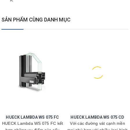
SẢN PHẨM CÙNG DANH MỤC
HUECK LAMBDA WS 075 FC
HUECK LAMBDA WS 075 CD
HUECK Lambda WS 075 FC kết
Với các đường vát cạnh mền
hợp những ưu điểm của cấu
mại phù hợp với nhiều loại hình