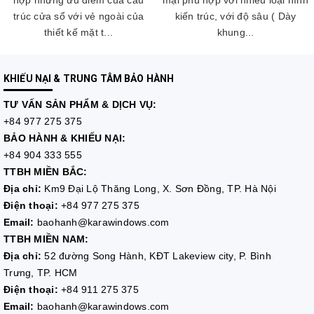
trúc cửa sổ với vẻ ngoài của
kiến trúc, với độ sâu ( Dày
thiết kế mặt t...
khung...
KHIẾU NẠI & TRUNG TÂM BẢO HÀNH
TƯ VẤN
SẢN PHẨM & DỊCH VỤ:
+84 977 275 375
BẢO HÀNH & KHIẾU NẠI:
+84 904 333 555
TTBH MIỀN BẮC:
Địa chỉ:
Km9 Đại Lộ Thăng Long, X. Sơn Đồng, TP. Hà Nội
Điện thoại:
+84 977 275 375
Email:
baohanh@karawindows.com
TTBH MIỀN NAM:
Địa chỉ:
52 đường Song Hành, KĐT Lakeview city, P. Bình
Trưng, TP. HCM
Điện thoại:
+84 911 275 375
Email:
baohanh@karawindows.com