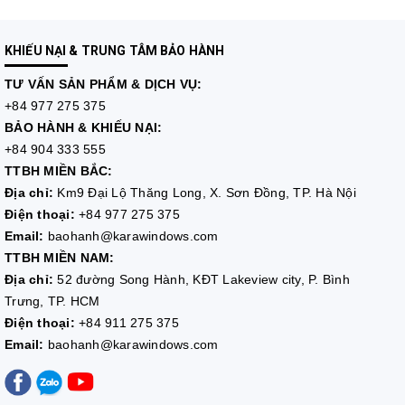
KHIẾU NẠI & TRUNG TÂM BẢO HÀNH
TƯ VẤN
SẢN PHẨM & DỊCH VỤ:
+84 977 275 375
BẢO HÀNH & KHIẾU NẠI:
+84 904 333 555
TTBH MIỀN BẮC:
Địa chỉ:
Km9 Đại Lộ Thăng Long, X. Sơn Đồng, TP. Hà Nội
Điện thoại:
+84 977 275 375
Email:
baohanh@karawindows.com
TTBH MIỀN NAM:
Địa chỉ:
52 đường Song Hành, KĐT Lakeview city, P. Bình
Trưng, TP. HCM
Điện thoại:
+84 911 275 375
Email:
baohanh@karawindows.com