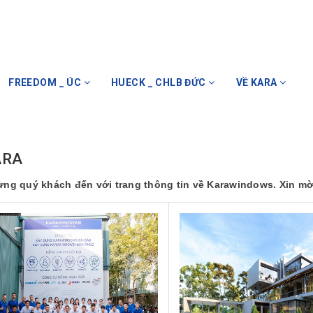
FREEDOM _ ÚC
HUECK _ CHLB ĐỨC
VỀ KARA
ARA
ng quý khách đến với trang thông tin về Karawindows.
Xin mờ