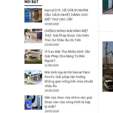
NỔI BẬT
heroal D72. HỆ CỬA ĐI NHÔM
CẦU CÁCH NHIỆT DÀNH CHO
BIỆT THỰ CAO CẤP.
03/08/2026
CHỐNG NÓNG MÁI KÍNH BIỆT
THỰ: Giải Pháp Được Các Kiến
Trúc Sư Châu Âu Ưu Tiên
25/06/2026
Vì Sao Biệt Thự Nhiều Kính Cần
Giải Pháp Che Nắng Từ Bên
Ngoài?
11/06/2026
Mái kính ngoài trời heroal Patio
Roofs: Giải pháp tận hưởng
không gian sống bốn mùa chuẩn
châu Âu
29/05/2026
Nên lựa chọn cửa nhôm vào giai
đoạn nào của công trình là hợp
lý nhất?
18/05/2026