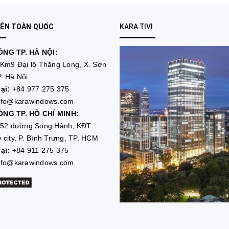
RÊN TOÀN QUỐC
KARA TIVI
NG TP. HÀ NỘI:
Km9 Đại lộ Thăng Long, X. Sơn
. Hà Nội
ại:
+84 977 275 375
nfo@karawindows.com
NG TP. HỒ CHÍ MINH:
52 đường Song Hành, KĐT
 city, P. Bình Trưng, TP. HCM
ại:
+84 911 275 375
nfo@karawindows.com