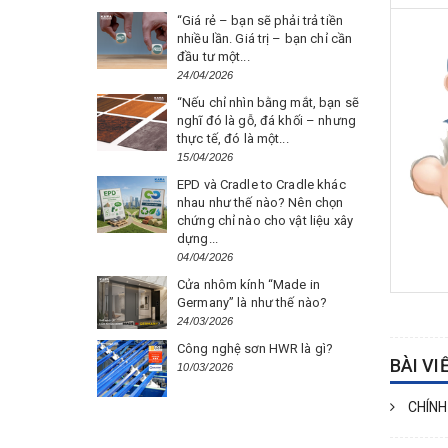
“Giá rẻ – bạn sẽ phải trả tiền
nhiều lần. Giá trị – bạn chỉ cần
đầu tư một...
24/04/2026
“Nếu chỉ nhìn bằng mắt, bạn sẽ
nghĩ đó là gỗ, đá khối – nhưng
thực tế, đó là một...
15/04/2026
EPD và Cradle to Cradle khác
nhau như thế nào? Nên chọn
chứng chỉ nào cho vật liệu xây
dựng...
04/04/2026
Cửa nhôm kính “Made in
Germany” là như thế nào?
24/03/2026
Công nghệ sơn HWR là gì?
BÀI VI
10/03/2026
CHÍNH