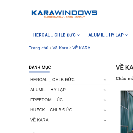
HEROAL _ CHLB ĐỨC
ALUMIL _ HY LẠP
Trang chủ
Về Kara
VỀ KARA
VỀ K
DANH MỤC
Chào mừ
HEROAL _ CHLB ĐỨC
ALUMIL _ HY LẠP
FREEDOM _ ÚC
HUECK _ CHLB ĐỨC
VỀ KARA