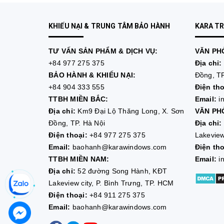
KHIẾU NẠI & TRUNG TÂM BẢO HÀNH
KARA T
TƯ VẤN
SẢN PHẨM & DỊCH VỤ:
VĂN PHÒ
+84 977 275 375
Địa chỉ:
BẢO HÀNH & KHIẾU NẠI:
Đồng, TP
+84 904 333 555
Điện tho
TTBH MIỀN BẮC:
Email:
i
Địa chỉ:
Km9 Đại Lộ Thăng Long, X. Sơn
VĂN PHÒ
Đồng, TP. Hà Nội
Địa chỉ:
Điện thoại:
+84 977 275 375
Lakeview
Email:
baohanh@karawindows.com
Điện tho
TTBH MIỀN NAM:
Email:
i
Địa chỉ:
52 đường Song Hành, KĐT
Lakeview city, P. Bình Trưng, TP. HCM
Điện thoại:
+84 911 275 375
Email:
baohanh@karawindows.com