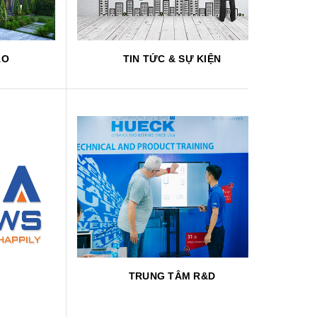
ẢO
TIN TỨC
& SỰ KIỆN
T
RUNG TÂM R&D