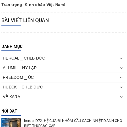
Trân trọng, Kính chào Việt Nam!
BÀI VIẾT LIÊN QUAN
DANH MỤC
HEROAL _ CHLB ĐỨC
ALUMIL _ HY LẠP
FREEDOM _ ÚC
HUECK _ CHLB ĐỨC
VỀ KARA
NỔI BẬT
heroal D72. HỆ CỬA ĐI NHÔM CẦU CÁCH NHIỆT DÀNH CHO
BIỆT THỰ CAO CẤP.