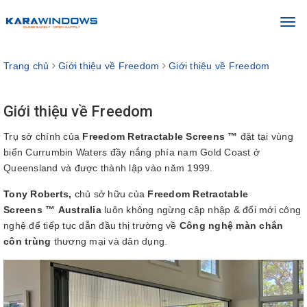
Toggl
navig
Trang chủ
Giới thiệu về Freedom
Giới thiệu về Freedom
Giới thiệu về Freedom
Trụ sở chính của
Freedom Retractable Screens ™
đặt tại vùng
biển Currumbin Waters đầy nắng phía nam Gold Coast ở
Queensland và được thành lập vào năm 1999.
Tony Roberts,
chủ sở hữu của
Freedom Retractable
Screens ™ Australia
luôn không ngừng cập nhập & đổi mới công
nghệ để tiếp tục dẫn đầu thị trường về
Công nghệ màn chắn
côn trùng
thương mại và dân dụng.