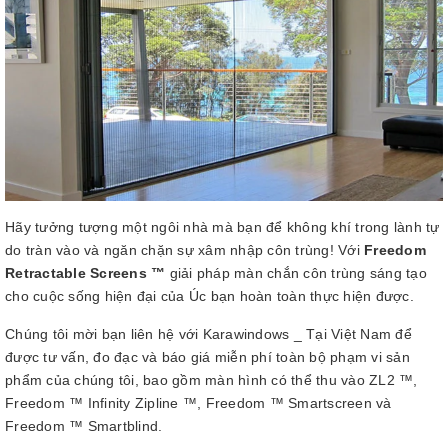
Hãy tưởng tượng một ngôi nhà mà bạn để không khí trong lành tự
do tràn vào và ngăn chặn sự xâm nhập côn trùng! Với
Freedom
Retractable Screens ™
giải pháp màn chắn côn trùng sáng tạo
cho cuộc sống hiện đại của Úc bạn hoàn toàn thực hiện được.
Chúng tôi mời bạn liên hệ với Karawindows _ Tại Việt Nam để
được tư vấn, đo đạc và báo giá miễn phí toàn bộ phạm vi sản
phẩm của chúng tôi, bao gồm màn hình có thể thu vào ZL2 ™,
Freedom ™ Infinity Zipline ™, Freedom ™ Smartscreen và
Freedom ™ Smartblind.