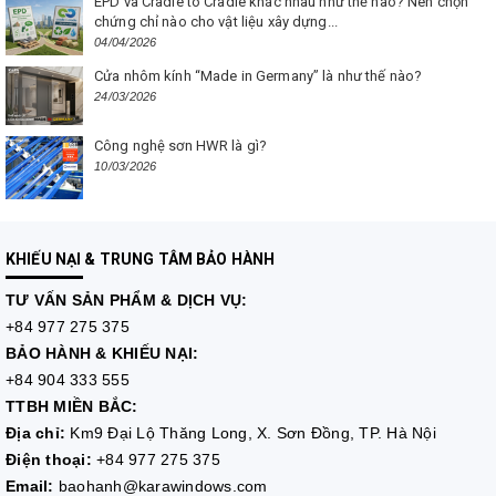
EPD và Cradle to Cradle khác nhau như thế nào? Nên chọn
chứng chỉ nào cho vật liệu xây dựng...
04/04/2026
Cửa nhôm kính “Made in Germany” là như thế nào?
24/03/2026
Công nghệ sơn HWR là gì?
10/03/2026
KHIẾU NẠI & TRUNG TÂM BẢO HÀNH
TƯ VẤN
SẢN PHẨM & DỊCH VỤ:
+84 977 275 375
BẢO HÀNH & KHIẾU NẠI:
+84 904 333 555
TTBH MIỀN BẮC:
Địa chỉ:
Km9 Đại Lộ Thăng Long, X. Sơn Đồng, TP. Hà Nội
Điện thoại:
+84 977 275 375
Email:
baohanh@karawindows.com