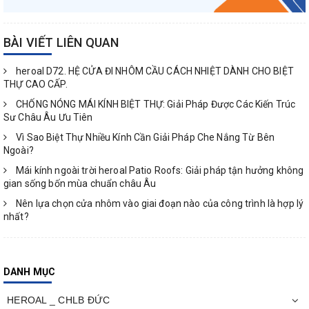
BÀI VIẾT LIÊN QUAN
heroal D72. HỆ CỬA ĐI NHÔM CẦU CÁCH NHIỆT DÀNH CHO BIỆT
THỰ CAO CẤP.
CHỐNG NÓNG MÁI KÍNH BIỆT THỰ: Giải Pháp Được Các Kiến Trúc
Sư Châu Âu Ưu Tiên
Vì Sao Biệt Thự Nhiều Kính Cần Giải Pháp Che Nắng Từ Bên
Ngoài?
Mái kính ngoài trời heroal Patio Roofs: Giải pháp tận hưởng không
gian sống bốn mùa chuẩn châu Âu
Nên lựa chọn cửa nhôm vào giai đoạn nào của công trình là hợp lý
nhất?
DANH MỤC
HEROAL _ CHLB ĐỨC