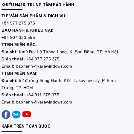
KHIẾU NẠI & TRUNG TÂM BẢO HÀNH
TƯ VẤN
SẢN PHẨM & DỊCH VỤ:
+84 977 275 375
BẢO HÀNH & KHIẾU NẠI:
+84 904 333 555
TTBH MIỀN BẮC:
Địa chỉ:
Km9 Đại Lộ Thăng Long, X. Sơn Đồng, TP. Hà Nội
Điện thoại:
+84 977 275 375
Email:
baohanh@karawindows.com
TTBH MIỀN NAM:
Địa chỉ:
52 đường Song Hành, KĐT Lakeview city, P. Bình
Trưng, TP. HCM
Điện thoại:
+84 911 275 375
Email:
baohanh@karawindows.com
KARA TRÊN TOÀN QUỐC