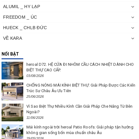
ALUMIL _ HY LẠP
FREEDOM _ ÚC
HUECK _ CHLB ĐỨC
VỀ KARA
NỔI BẬT
heroal D72. HỆ CỬA ĐI NHÔM CẦU CÁCH NHIỆT DÀNH CHO
BIỆT THỰ CAO CẤP.
03/08/2026
CHỐNG NÓNG MÁI KÍNH BIỆT THỰ: Giải Pháp Được Các Kiến
Trúc Sư Châu Âu Ưu Tiên
25/06/2026
Vì Sao Biệt Thự Nhiều Kính Cần Giải Pháp Che Nắng Từ Bên
Ngoài?
11/06/2026
Mái kính ngoài trời heroal Patio Roofs: Giải pháp tận hưởng
không gian sống bốn mùa chuẩn châu Âu
29/05/2026