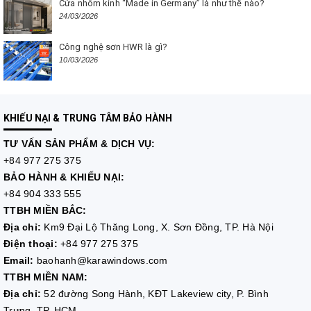
Cửa nhôm kính “Made in Germany” là như thế nào?
24/03/2026
Công nghệ sơn HWR là gì?
10/03/2026
KHIẾU NẠI & TRUNG TÂM BẢO HÀNH
TƯ VẤN
SẢN PHẨM & DỊCH VỤ:
+84 977 275 375
BẢO HÀNH & KHIẾU NẠI:
+84 904 333 555
TTBH MIỀN BẮC:
Địa chỉ:
Km9 Đại Lộ Thăng Long, X. Sơn Đồng, TP. Hà Nội
Điện thoại:
+84 977 275 375
Email:
baohanh@karawindows.com
TTBH MIỀN NAM:
Địa chỉ:
52 đường Song Hành, KĐT Lakeview city, P. Bình
Trưng, TP. HCM