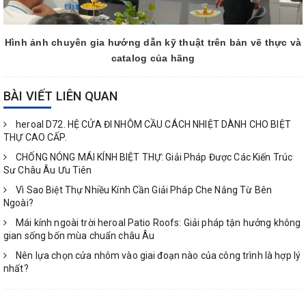
Hình ảnh chuyên gia hướng dẫn kỹ thuật trên bản vẽ thực và
catalog của hãng
BÀI VIẾT LIÊN QUAN
heroal D72. HỆ CỬA ĐI NHÔM CẦU CÁCH NHIỆT DÀNH CHO BIỆT
THỰ CAO CẤP.
CHỐNG NÓNG MÁI KÍNH BIỆT THỰ: Giải Pháp Được Các Kiến Trúc
Sư Châu Âu Ưu Tiên
Vì Sao Biệt Thự Nhiều Kính Cần Giải Pháp Che Nắng Từ Bên
Ngoài?
Mái kính ngoài trời heroal Patio Roofs: Giải pháp tận hưởng không
gian sống bốn mùa chuẩn châu Âu
Nên lựa chọn cửa nhôm vào giai đoạn nào của công trình là hợp lý
nhất?