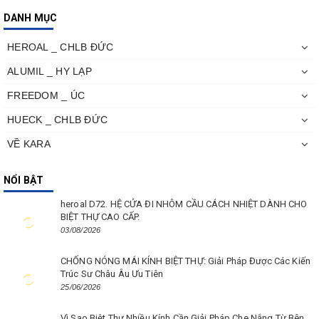
DANH MỤC
HEROAL _ CHLB ĐỨC
ALUMIL _ HY LẠP
FREEDOM _ ÚC
HUECK _ CHLB ĐỨC
VỀ KARA
NỔI BẬT
heroal D72. HỆ CỬA ĐI NHÔM CẦU CÁCH NHIỆT DÀNH CHO
BIỆT THỰ CAO CẤP.
03/08/2026
CHỐNG NÓNG MÁI KÍNH BIỆT THỰ: Giải Pháp Được Các Kiến
Trúc Sư Châu Âu Ưu Tiên
25/06/2026
Vì Sao Biệt Thự Nhiều Kính Cần Giải Pháp Che Nắng Từ Bên